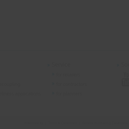
Service
So
for retailers
ecoupling
for contractors
llness applications
for planners
Published by
|
Terms & Conditions
|
General Purchasing Conditions