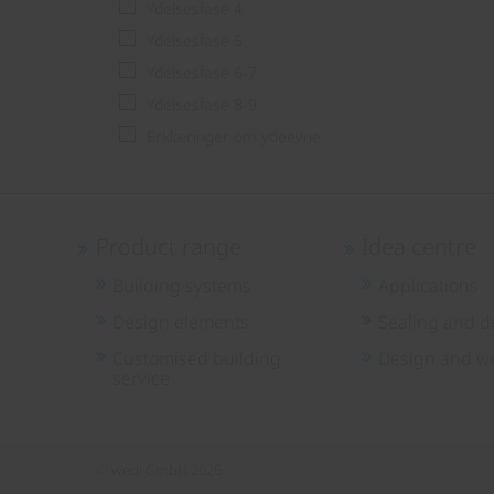
Ydelsesfase 4
Ydelsesfase 5
Ydelsesfase 6-7
Ydelsesfase 8-9
Erklæringer om ydeevne
Product range
Idea centre
Building systems
Applications
Design elements
Sealing and d
Customised building
Design and we
service
© wedi GmbH 2026