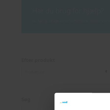
Har du brug for hjælp?
Nu kan du bruge vores komfortable assistent til h
Efter produkt
Søg