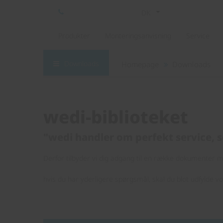
DK
Produkter
Monteringsanvisning
Service
Downloads
Homepage
Downloads
wedi-biblioteket
"wedi handler om perfekt service, s
Derfor tilbyder vi dig adgang til en række dokumenter me
hvis du har yderligere spørgsmål, skal du blot udfylde v