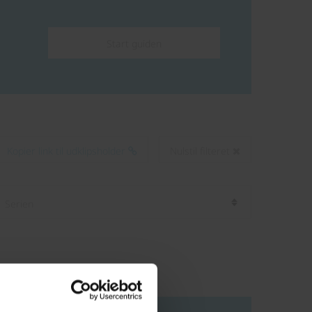
Start guiden
Kopier link til udklipsholder
Nulstil filteret