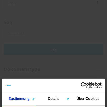
Søg
Søg
Dokumenttype
Brochure
Løbesedler
Instruktioner
Zustimmung
Details
Über Cookies
Certifikater