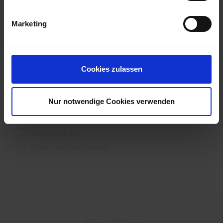
Processor
Slutbruger og forstærker; byggere
Marketing
Ydelsesfase
Cookies zulassen
Ydelsesfase 1-3
Ydelsesfase 4
Nur notwendige Cookies verwenden
Ydelsesfase 5
Ydelsesfase 6-7
Ydelsesfase 8-9
Erklæringer om ydeevne
Social Media