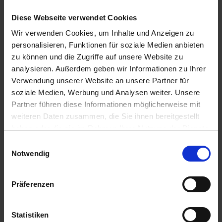
Videoer
Diese Webseite verwendet Cookies
Tekniske dataark
Wir verwenden Cookies, um Inhalte und Anzeigen zu
Tekniske tegninger
personalisieren, Funktionen für soziale Medien anbieten
zu können und die Zugriffe auf unsere Website zu
Filformat
analysieren. Außerdem geben wir Informationen zu Ihrer
Verwendung unserer Website an unsere Partner für
soziale Medien, Werbung und Analysen weiter. Unsere
pdf
Partner führen diese Informationen möglicherweise mit
mp4
weiteren Daten zusammen, die Sie ihnen bereitgestellt
dwg
haben oder die sie im Rahmen Ihrer Nutzung der Dienste
dxf
gesammelt haben.
Einwilligungsauswahl
Impressum
Datenschutz
Notwendig
Målgruppe
Präferenzen
Forhandler
Planlægger
Statistiken