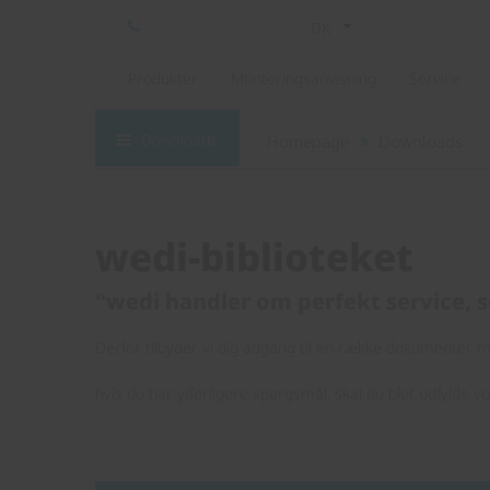
DK
Produkter
Monteringsanvisning
Service
Downloads
Homepage
Downloads
wedi-biblioteket
"wedi handler om perfekt service, s
Derfor tilbyder vi dig adgang til en række dokumenter me
hvis du har yderligere spørgsmål, skal du blot udfylde v