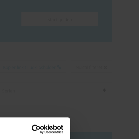
Start guiden
Kopier link til udklipsholder
Nulstil filteret