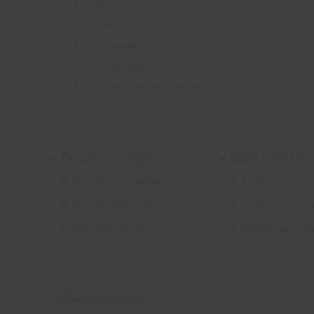
Ydelsesfase 4
Ydelsesfase 5
Ydelsesfase 6-7
Ydelsesfase 8-9
Erklæringer om ydeevne
Product range
Idea centre
Building systems
Applications
Design elements
Sealing and d
Customised building
Design and we
service
© wedi GmbH 2026