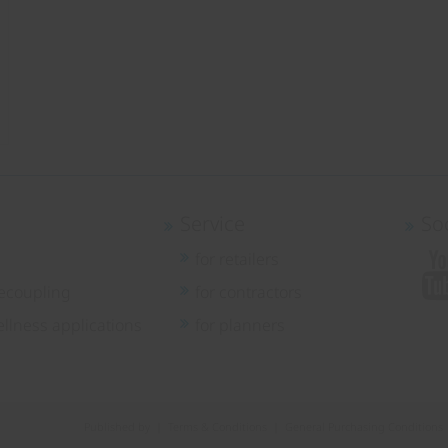
Service
So
for retailers
ecoupling
for contractors
llness applications
for planners
Published by
|
Terms & Conditions
|
General Purchasing Conditions