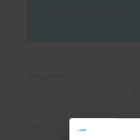
Har du brug for hjælp?
Nu kan du bruge vores komfortable assistent til h
Efter produkt
Søg