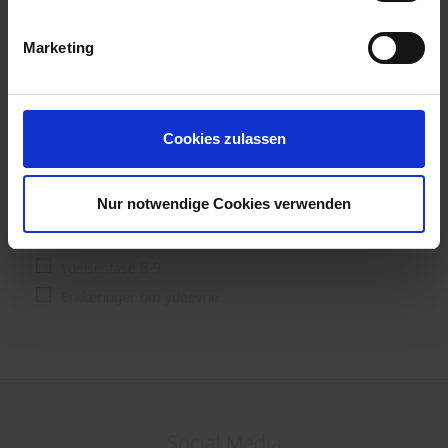
Processor
Slutbruger og forstærker; byggere
Marketing
Ydelsesfase
Cookies zulassen
Ydelsesfase 1-3
Ydelsesfase 4
Nur notwendige Cookies verwenden
Ydelsesfase 5
Ydelsesfase 6-7
Ydelsesfase 8-9
Erklæringer om ydeevne
Social Media