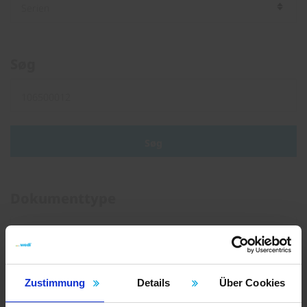
Søg
Søg
Dokumenttype
Brochure
Løbesedler
Instruktioner
Zustimmung
Details
Über Cookies
Certifikater