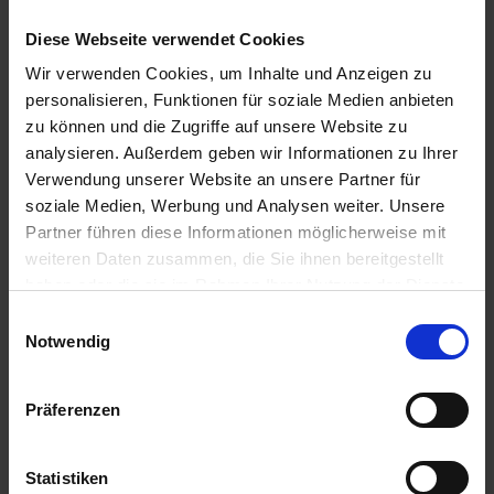
Videoer
Diese Webseite verwendet Cookies
Tekniske dataark
Wir verwenden Cookies, um Inhalte und Anzeigen zu
Tekniske tegninger
personalisieren, Funktionen für soziale Medien anbieten
zu können und die Zugriffe auf unsere Website zu
Filformat
analysieren. Außerdem geben wir Informationen zu Ihrer
Verwendung unserer Website an unsere Partner für
soziale Medien, Werbung und Analysen weiter. Unsere
pdf
Partner führen diese Informationen möglicherweise mit
mp4
weiteren Daten zusammen, die Sie ihnen bereitgestellt
dwg
haben oder die sie im Rahmen Ihrer Nutzung der Dienste
dxf
gesammelt haben.
Einwilligungsauswahl
Impressum
Datenschutz
Notwendig
Målgruppe
Präferenzen
Forhandler
Planlægger
Statistiken