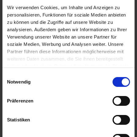
Videoer
Wir verwenden Cookies, um Inhalte und Anzeigen zu
Tekniske dataark
personalisieren, Funktionen für soziale Medien anbieten
Tekniske tegninger
zu können und die Zugriffe auf unsere Website zu
analysieren. Außerdem geben wir Informationen zu Ihrer
Verwendung unserer Website an unsere Partner für
Filformat
soziale Medien, Werbung und Analysen weiter. Unsere
Partner führen diese Informationen möglicherweise mit
pdf
weiteren Daten zusammen, die Sie ihnen bereitgestellt
haben oder die sie im Rahmen Ihrer Nutzung der Dienste
mp4
gesammelt haben.
dwg
Einwilligungsauswahl
Impressum
Datenschutz
Notwendig
dxf
Präferenzen
Målgruppe
Statistiken
Forhandler
Planlægger