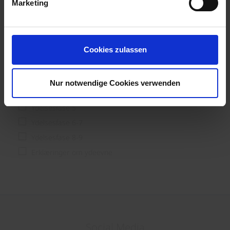
Processor
Marketing
Slutbruger og forstærker; byggere
Ydelsesfase
Cookies zulassen
Ydelsesfase 1-3
Nur notwendige Cookies verwenden
Ydelsesfase 4
Ydelsesfase 5
Ydelsesfase 6-7
Ydelsesfase 8-9
Erklæringer om ydeevne
Social Media