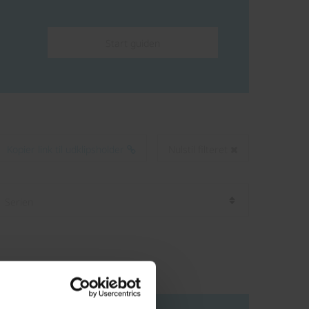
Start guiden
Kopier link til udklipsholder
Nulstil filteret