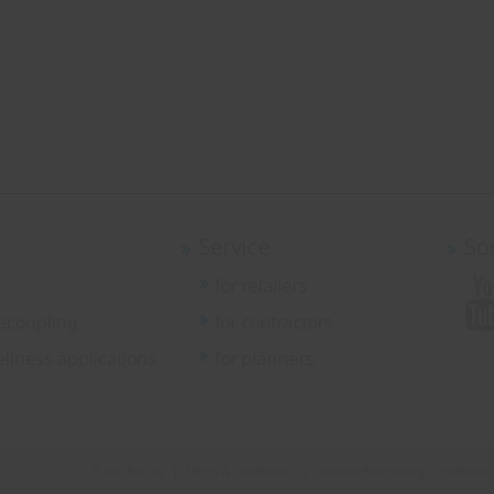
Service
So
for retailers
ecoupling
for contractors
llness applications
for planners
Published by
|
Terms & Conditions
|
General Purchasing Conditions