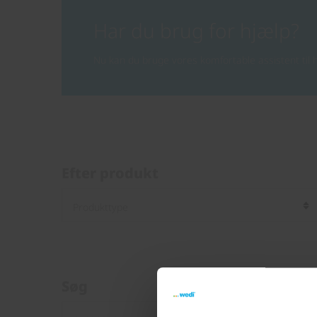
Har du brug for hjælp?
Nu kan du bruge vores komfortable assistent til h
Efter produkt
Søg