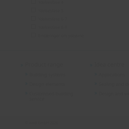
Ydelsesfase 4
Ydelsesfase 5
Ydelsesfase 6-7
Ydelsesfase 8-9
Erklæringer om ydeevne
Product range
Idea centre
Building systems
Applications
Design elements
Sealing and d
Customised building
Design and we
service
© wedi GmbH 2026