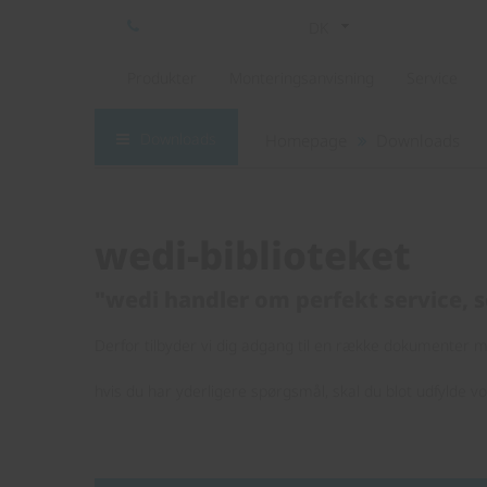
DK
Produkter
Monteringsanvisning
Service
Downloads
Homepage
Downloads
wedi-biblioteket
"wedi handler om perfekt service, s
Derfor tilbyder vi dig adgang til en række dokumenter me
hvis du har yderligere spørgsmål, skal du blot udfylde v