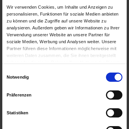
Videoer
Wir verwenden Cookies, um Inhalte und Anzeigen zu
Tekniske dataark
personalisieren, Funktionen für soziale Medien anbieten
Tekniske tegninger
zu können und die Zugriffe auf unsere Website zu
analysieren. Außerdem geben wir Informationen zu Ihrer
Verwendung unserer Website an unsere Partner für
Filformat
soziale Medien, Werbung und Analysen weiter. Unsere
Partner führen diese Informationen möglicherweise mit
pdf
weiteren Daten zusammen, die Sie ihnen bereitgestellt
haben oder die sie im Rahmen Ihrer Nutzung der Dienste
mp4
gesammelt haben.
dwg
Einwilligungsauswahl
Impressum
Datenschutz
Notwendig
dxf
Präferenzen
Målgruppe
Statistiken
Forhandler
Planlægger