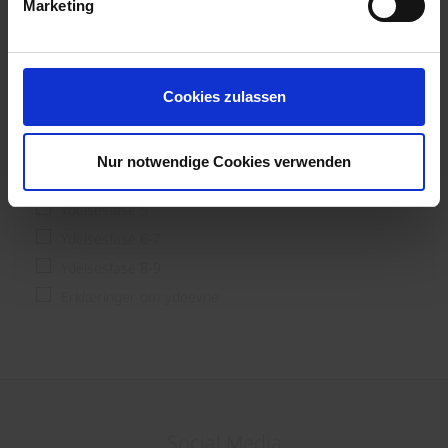
Processor
Marketing
Slutbruger og forstærker; byggere
Ydelsesfase
Cookies zulassen
Ydelsesfase 1-3
Nur notwendige Cookies verwenden
Ydelsesfase 4
Ydelsesfase 5
Ydelsesfase 6-7
Ydelsesfase 8-9
Erklæringer om ydeevne
Social Media