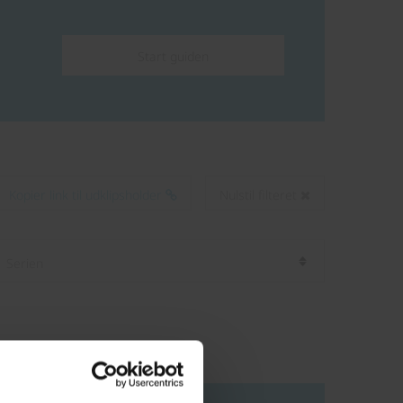
Start guiden
Kopier link til udklipsholder
Nulstil filteret