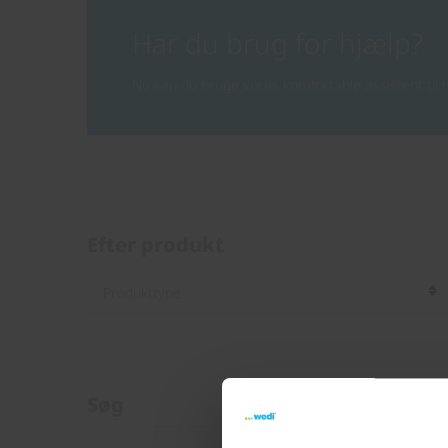
Har du brug for hjælp?
Nu kan du bruge vores komfortable assistent til h
Efter produkt
Søg