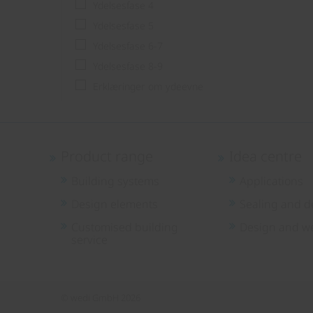
Ydelsesfase 4
Ydelsesfase 5
Ydelsesfase 6-7
Ydelsesfase 8-9
Erklæringer om ydeevne
Product range
Idea centre
Building systems
Applications
Design elements
Sealing and d
Customised building
Design and we
service
© wedi GmbH 2026