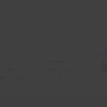
Service
So
for retailers
ecoupling
for contractors
llness applications
for planners
Published by
|
Terms & Conditions
|
General Purchasing Conditions