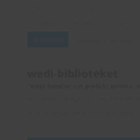
DK
Produkter
Monteringsanvisning
Service
Downloads
Homepage
Downloads
wedi-biblioteket
"wedi handler om perfekt service, s
Derfor tilbyder vi dig adgang til en række dokumenter me
hvis du har yderligere spørgsmål, skal du blot udfylde v