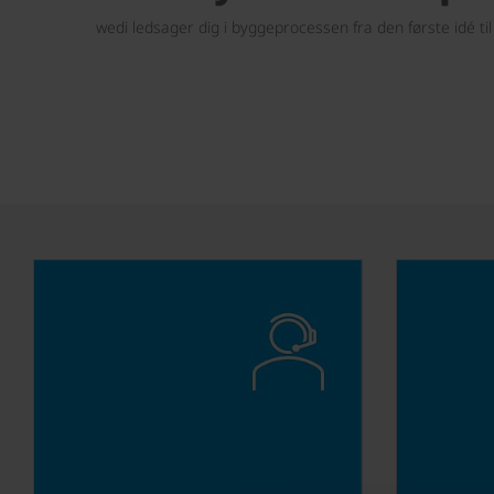
wedi ledsager dig i byggeprocessen fra den første idé til 