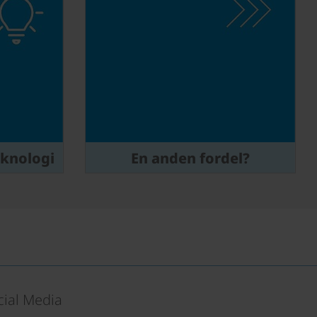
eknologi
En anden fordel?
cial Media