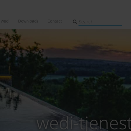
wedi
Downloads
Contact
wedi-tjenest