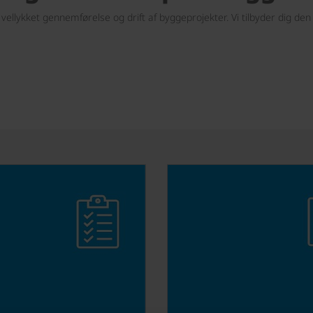
vellykket gennemførelse og drift af byggeprojekter. Vi tilbyder dig den r