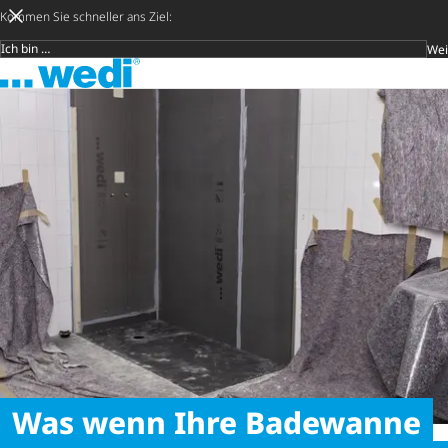
Kommen Sie schneller ans Ziel:
Wei
Zielgruppe
Zur Startseite
Später ent
Suche 
Was wenn Ihre Badewanne