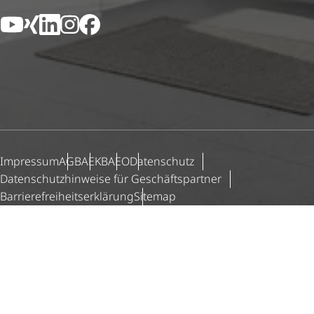
YouTube
Xing
LinkedIn
Instagram
Facebook
Impressum
AGB
AEKB
AEO
Datenschutz
Daten­schutz­hin­weise für Geschäfts­partner
Barri­e­re­frei­heits­er­klä­rung
Sitemap