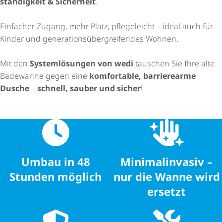
stän­dig­keit & Sicherheit
.
Einfacher Zugang, mehr Platz, pflegeleicht – ideal auch für
Kinder und gene­ra­ti­ons­über­grei­fendes Wohnen.
Mit den
Systemlösungen von wedi
tauschen Sie Ihre alte
Badewanne gegen eine
komfortable, barrierearme
Dusche
–
schnell, sauber und sicher
!
Umbau in 48
Mini­mal­in­vasiv –
Stunden möglich
nur die Wanne wird
ersetzt