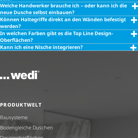
Welche Handwerker brauche ich – oder kann ich die
neue Dusche selbst einbauen?
Können Haltegriffe direkt an den Wänden befestigt
werden?
In welchen Farben gibt es die Top Line Design-
Oberflächen?
Kann ich eine Nische integrieren?
Zur Startseite
PRODUKTWELT
Bausysteme
Bodengleiche Duschen
Design­ober­flä­chen