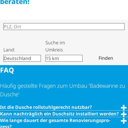
beraten!
500 m
Leaflet
| ©
OpenStreetMap
+
−
Suche im
Land:
Umkreis
Finden
FAQ
Häufig gestellte Fragen zum Umbau 'Badewanne zu
Dusche'
Ist die Dusche roll­stuhl­ge­recht nutzbar?
Kann nachträglich ein Duschsitz installiert werden?
Wie lange dauert der gesamte Reno­vie­rungs­pro­
zess?