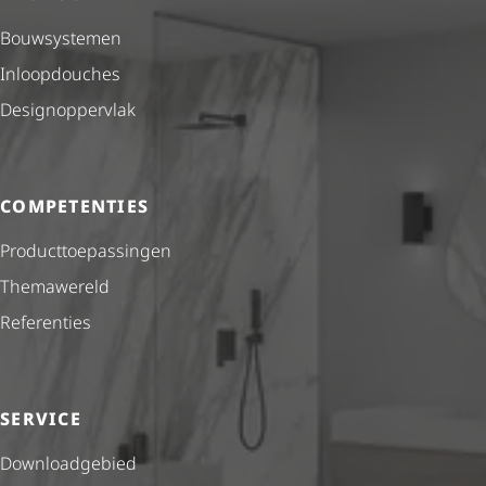
Bouwsystemen
Inloopdouches
Desig­nop­per­vlak
COMPETENTIES
Product­toe­pas­singen
Themawereld
Referenties
SERVICE
Downloadgebied