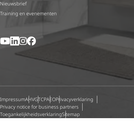
Nieuwsbrief
Training en evenementen
YouTube
LinkedIn
Instagram
Facebook
Impressum
AHV
GTCP
AEO
Priva­cy­ver­kla­ring
Privacy notice for business partners
Toegan­ke­lijk­heids­ver­kla­ring
Sitemap