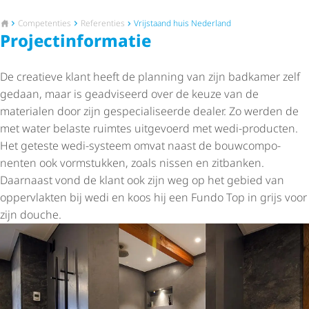
Naar de startpagina
Competenties
Referenties
Vrijstaand huis Nederland
Project­in­for­matie
De creatieve klant heeft de planning van zijn badkamer zelf
gedaan, maar is geadviseerd over de keuze van de
materialen door zijn gespe­ci­a­li­seerde dealer. Zo werden de
met water belaste ruimtes uitgevoerd met wedi-producten.
Het geteste wedi-systeem omvat naast de bouw­com­po­
nenten ook vormstukken, zoals nissen en zitbanken.
Daarnaast vond de klant ook zijn weg op het gebied van
oppervlakten bij wedi en koos hij een Fundo Top in grijs voor
zijn douche.