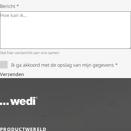
Bericht
*
Stel hier uw bericht aan ons samen
Ik ga akkoord met de opslag van mijn gegevens
*
Verzenden
Naar de startpagina
PRODUCTWERELD