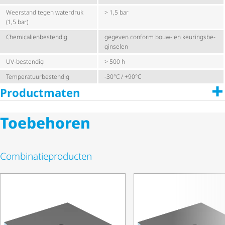
Weerstand tegen waterdruk
> 1,5 bar
(1,5 bar)
Chemi­ca­li­ën­be­stendig
gegeven conform bouw- en keurings­be­
gin­selen
UV-bestendig
> 500 h
Tempe­ra­tuur­be­stendig
-30°C / +90°C
Productmaten
Toebehoren
Combi­na­tie­pro­ducten