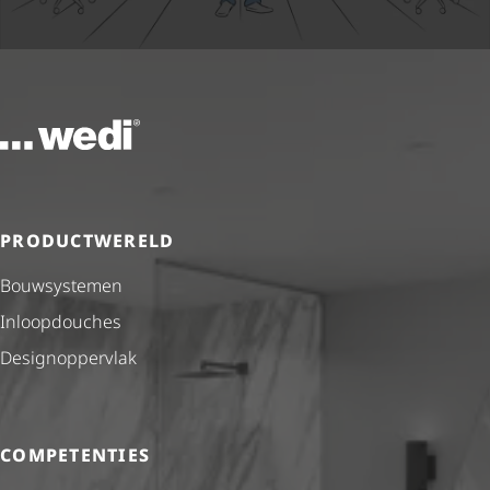
Naar de startpagina
PRODUCTWERELD
Bouwsystemen
Inloopdouches
Desig­nop­per­vlak
COMPETENTIES