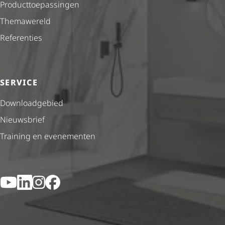
Product­toe­pas­singen
Themawereld
Referenties
SERVICE
Downloadgebied
Nieuwsbrief
Training en evenementen
YouTube
LinkedIn
Instagram
Facebook