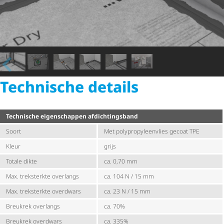
Technische details
Technische eigenschappen afdich­tings­band
Soort
Met poly­pro­py­leen­vlies gecoat TPE
Kleur
grijs
Totale dikte
ca. 0,70 mm
Max. treksterkte overlangs
ca. 104 N / 15 mm
Max. treksterkte overdwars
ca. 23 N / 15 mm
Breukrek overlangs
ca. 70%
Breukrek overdwars
ca. 335%