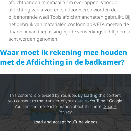
afdichtbanden minimaal 5 cm overlappen. Voor de
afdichting van afvoeren en doorvoeren worden de
bijbehorende wedi Tools afdicht­man­chetten gebruikt. Bij
het gebruik van materialen conform abP/ETA moeten de
daarvoor van toepassing zijnde verwer­kings­richt­lijnen in
acht worden genomen.
Waar moet ik rekening mee houden
met de Afdichting in de badkamer?
This content is provided by YouTube. By loading this content,
you consent to the transfer of your data to YouTube / Google.
You can find more information about this here:
Google
Privacy
.
Load and accept YouTube videos