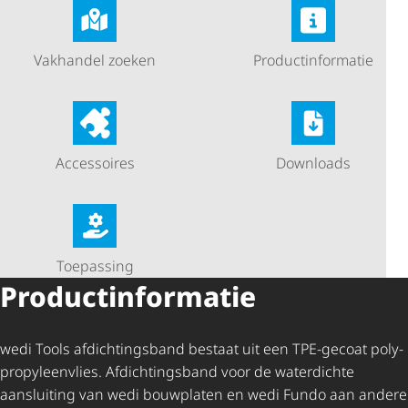
Vakhandel zoeken
Product­in­for­matie
Accessoires
Downloads
Toepassing
Product­in­for­matie
wedi Tools afdich­tings­band bestaat uit een TPE-gecoat poly­
pro­py­leen­vlies. Afdich­tings­band voor de waterdichte
aansluiting van wedi bouwplaten en wedi Fundo aan andere