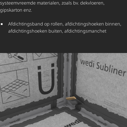
systeemvreemde materialen, zoals bv. dekvloeren,
gipskarton enz.
Afdich­tings­band op rollen, afdich­tings­hoeken binnen,
afdich­tings­hoeken buiten, afdich­tings­man­chet