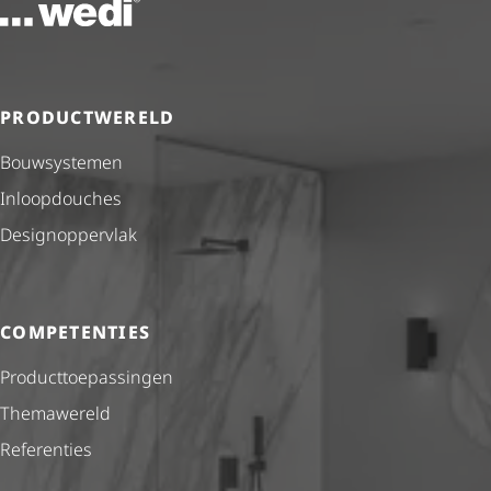
Naar de startpagina
PRODUCTWERELD
Bouwsystemen
Inloopdouches
Desig­nop­per­vlak
COMPETENTIES
Product­toe­pas­singen
Themawereld
Referenties