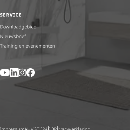
SERVICE
Downloadgebied
Nieuwsbrief
Training en evenementen
YouTube
LinkedIn
Instagram
Facebook
Impressum
AHV
GTCP
AEO
Priva­cy­ver­kla­ring