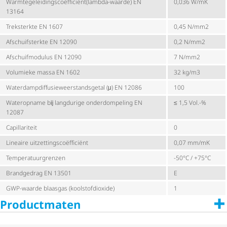
Warm­te­ge­lei­dings­co­ëf­fi­ciënt(lambda-waarde) EN
0,036 W/mK
13164
Treksterkte EN 1607
0,45 N/mm2
Afschuif­sterkte EN 12090
0,2 N/mm2
Afschuif­mo­dulus EN 12090
7 N/mm2
Volumieke massa EN 1602
32 kg/m3
Water­damp­dif­fu­sie­weer­stands­getal (μ) EN 12086
100
Wateropname bĳ langdurige onderdompeling EN
≤ 1,5 Vol.-%
12087
Capillariteit
0
Lineaire uitzet­tings­co­ëf­fi­ciënt
0,07 mm/mK
Tempe­ra­tuur­grenzen
-50°C / +75°C
Brandgedrag EN 13501
E
GWP-waarde blaasgas (kool­stof­di­oxide)
1
Productmaten