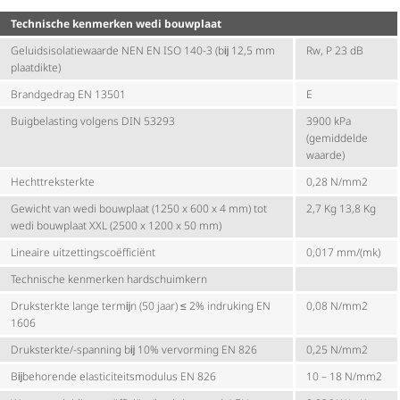
Technische kenmerken wedi bouwplaat
Geluids­iso­la­tie­waarde NEN EN ISO 140-3 (bĳ 12,5 mm
Rw, P 23 dB
plaatdikte)
Brandgedrag EN 13501
E
Buigbelasting volgens DIN 53293
3900 kPa
(gemiddelde
waarde)
Hecht­trek­sterkte
0,28 N/mm2
Gewicht van wedi bouwplaat (1250 x 600 x 4 mm) tot
2,7 Kg 13,8 Kg
wedi bouwplaat XXL (2500 x 1200 x 50 mm)
Lineaire uitzet­tings­co­ëf­fi­ciënt
0,017 mm/(mk)
Technische kenmerken hardschuimkern
Druksterkte lange termĳn (50 jaar) ≤ 2% indruking EN
0,08 N/mm2
1606
Druksterkte/-spanning bĳ 10% vervorming EN 826
0,25 N/mm2
Bĳbehorende elas­ti­ci­teits­mo­dulus EN 826
10 – 18 N/mm2