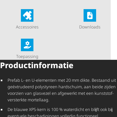
Accessoires
Downloads
Toepassing
Product­in­for­matie
Prefab L- en U-elementen met 20 mm dikte. Bestaand uit
geëxtrudeerd polystyreen hardschuim, aan beide zijden
voorzien van glasvezel en afgewerkt met een kunst­stof­
ver­sterkte mortellaag.
De blauwe XPS-kern is 100 % waterdicht en blĳft ook bĳ
eventuele beschadigingen volledig functioneel.