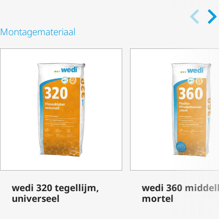
Monta­ge­ma­te­riaal
wedi 320 tegellijm,
wedi 360 middel­
universeel
mortel