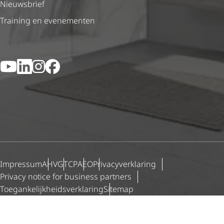
Nieuwsbrief
Training en evenementen
YouTube
LinkedIn
Instagram
Facebook
Impressum
AHV
GTCP
AEO
Priva­cy­ver­kla­ring
Privacy notice for business partners
Toegan­ke­lijk­heids­ver­kla­ring
Sitemap