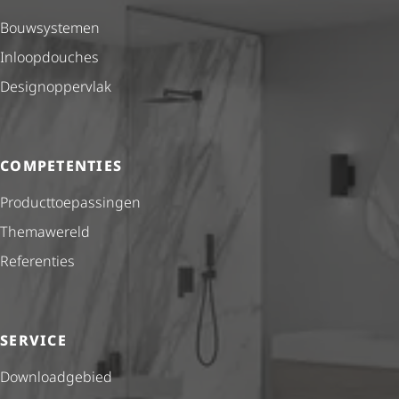
Bouwsystemen
Inloopdouches
Desig­nop­per­vlak
COMPETENTIES
Product­toe­pas­singen
Themawereld
Referenties
SERVICE
Downloadgebied