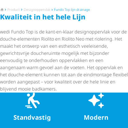
Naar de startpagina
Product
Desig­nop­per­vlak
Fundo Top lijn drainage
Kwaliteit in het hele Lijn
wedi Fundo Top is de kant-en-klaar desig­nop­per­vlak voor de
douche-elementen Riolito en Riolito Neo met riolering. Het
maakt het ontwerp van een esthetisch veeleisende,
gewrichtsvrije doucheruimte mogelijk met bijzonder
eenvoudig te onderhouden oppervlakken en een
aangenaam warm gevoel aan de voeten. Het oppervlak en
het douche-element kunnen tot aan de eindmontage flexibel
worden aangepast – voor kwaliteit over de hele linie en
blijvend mooie badkamers.
Standvastig
Modern