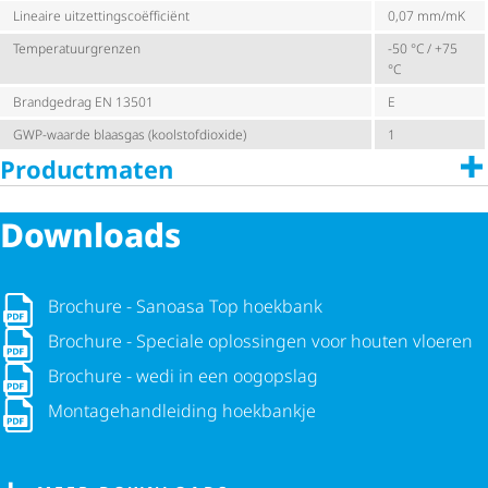
Lineaire uitzet­tings­co­ëf­fi­ciënt
0,07 mm/mK
Tempe­ra­tuur­grenzen
-50 °C / +75
°C
Brandgedrag EN 13501
E
GWP-waarde blaasgas (kool­stof­di­oxide)
1
Productmaten
Downloads
Brochure - Sanoasa Top hoekbank
Brochure - Sanoasa Top hoekbank
Brochure - Speciale oplossingen voor houten vloeren
Brochure - Speciale oplossingen voor houten vloeren
Brochure - wedi in een oogopslag
Brochure - wedi in een oogopslag
Monta­ge­hand­lei­ding hoekbankje
Monta­ge­hand­lei­ding hoekbankje