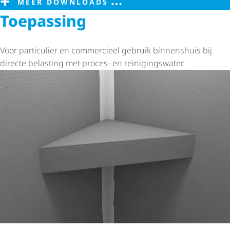
MEER DOWNLOADS
Toepassing
Voor particulier en commercieel gebruik binnenshuis bij
directe belasting met proces- en reini­gings­water.