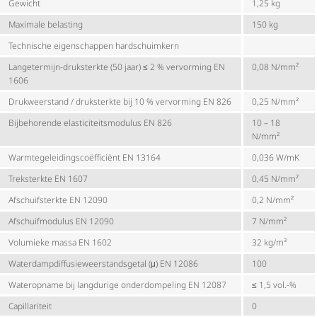
Gewicht
1,25 kg
Maximale belasting
150 kg
Technische eigenschappen hardschuimkern
Langetermijn-druksterkte (50 jaar) ≤ 2 % vervorming EN
0,08 N/mm²
1606
Drukweerstand / druksterkte bij 10 % vervorming EN 826
0,25 N/mm²
Bijbehorende elas­ti­ci­teits­mo­dulus EN 826
10 – 18
N/mm²
Warm­te­ge­lei­dings­co­ëf­fi­ciënt EN 13164
0,036 W/mK
Treksterkte EN 1607
0,45 N/mm²
Afschuif­sterkte EN 12090
0,2 N/mm²
Afschuif­mo­dulus EN 12090
7 N/mm²
Volumieke massa EN 1602
32 kg/m³
Water­damp­dif­fu­sie­weer­stands­getal (μ) EN 12086
100
Wateropname bij langdurige onderdompeling EN 12087
≤ 1,5 vol.-%
Capillariteit
0