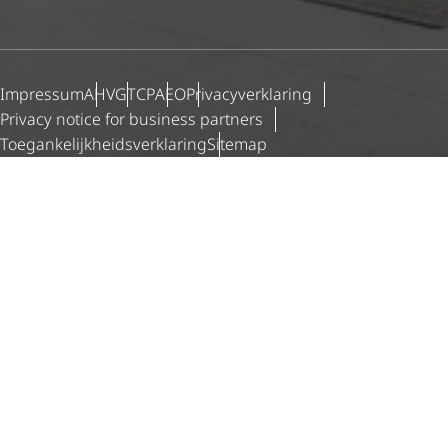
Impressum
AHV
GTCP
AEO
Priva­cy­ver­kla­ring
Privacy notice for business partners
Toegan­ke­lijk­heids­ver­kla­ring
Sitemap