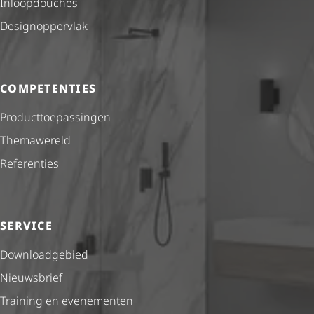
Inloopdouches
Desig­nop­per­vlak
COMPETENTIES
Product­toe­pas­singen
Themawereld
Referenties
SERVICE
Downloadgebied
Nieuwsbrief
Training en evenementen