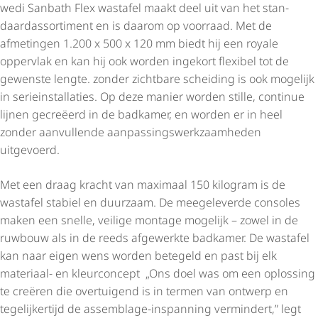
wedi Sanbath Flex wastafel maakt deel uit van het stan­
daard­as­sor­ti­ment en is daarom op voorraad. Met de
afmetingen 1.200 x 500 x 120 mm biedt hij een royale
oppervlak en kan hij ook worden ingekort flexibel tot de
gewenste lengte. zonder zichtbare scheiding is ook mogelijk
in seriein­stal­la­ties. Op deze manier worden stille, continue
lijnen gecreëerd in de badkamer, en worden er in heel
zonder aanvullende aanpas­sings­werk­zaam­heden
uitgevoerd.
Met een draag kracht van maximaal 150 kilogram is de
wastafel stabiel en duurzaam. De meegeleverde consoles
maken een snelle, veilige montage mogelijk – zowel in de
ruwbouw als in de reeds afgewerkte badkamer. De wastafel
kan naar eigen wens worden betegeld en past bij elk
materiaal- en kleurconcept „Ons doel was om een oplossing
te creëren die overtuigend is in termen van ontwerp en
tegelijkertijd de assemblage-inspanning vermindert,” legt