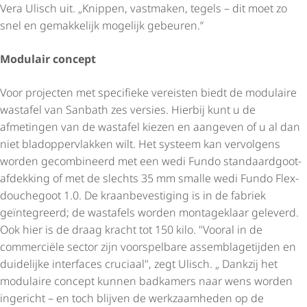
Vera Ulisch uit. „Knippen, vastmaken, tegels – dit moet zo
snel en gemakkelijk mogelijk gebeuren.”
Modulair concept
Voor projecten met specifieke vereisten biedt de modulaire
wastafel van Sanbath zes versies. Hierbij kunt u de
afmetingen van de wastafel kiezen en aangeven of u al dan
niet blad­op­per­vlakken wilt. Het systeem kan vervolgens
worden gecombineerd met een wedi Fundo stan­daard­goot­
af­dek­king of met de slechts 35 mm smalle wedi Fundo Flex-
douchegoot 1.0. De kraan­be­ves­ti­ging is in de fabriek
geïntegreerd; de wastafels worden montageklaar geleverd.
Ook hier is de draag kracht tot 150 kilo. "Vooral in de
commerciële sector zijn voorspelbare assem­bla­ge­tijden en
duidelijke interfaces cruciaal", zegt Ulisch. „ Dankzij het
modulaire concept kunnen badkamers naar wens worden
ingericht – en toch blijven de werkzaamheden op de