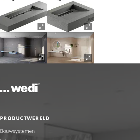
Naar de startpagina
PRODUCTWERELD
Bouwsystemen