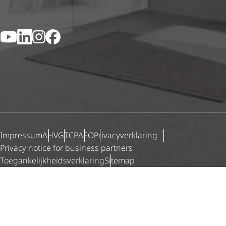
YouTube
LinkedIn
Instagram
Facebook
Impressum
AHV
GTCP
AEO
Priva­cy­ver­kla­ring
Privacy notice for business partners
Toegan­ke­lijk­heids­ver­kla­ring
Sitemap