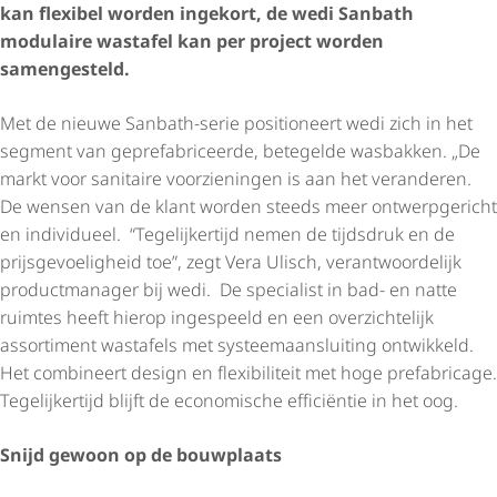
kan flexibel worden ingekort, de wedi Sanbath
modulaire wastafel kan per project worden
samengesteld.
Met de nieuwe Sanbath-serie positioneert wedi zich in het
segment van gepre­fa­bri­ceerde, betegelde wasbakken. „De
markt voor sanitaire voorzieningen is aan het veranderen.
De wensen van de klant worden steeds meer ontwerpgericht
en individueel. “Tegelijkertijd nemen de tijdsdruk en de
prijs­ge­voe­lig­heid toe”, zegt Vera Ulisch, verant­woor­de­lijk
productmanager bij wedi. De specialist in bad- en natte
ruimtes heeft hierop ingespeeld en een overzichtelijk
assortiment wastafels met systeem­aan­slui­ting ontwikkeld.
Het combineert design en flexibiliteit met hoge prefabricage.
Tegelijkertijd blijft de economische efficiëntie in het oog.
Snijd gewoon op de bouwplaats