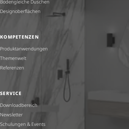
Bodengleiche Duschen
Design­ober­flä­chen
KOMPETENZEN
Produkt­anwendungen
Themenwelt
Referenzen
SERVICE
Down­load­be­reich
Newsletter
Schulungen & Events