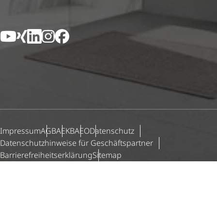
YouTube
Xing
LinkedIn
Instagram
Facebook
Impressum
AGB
AEKB
AEO
Datenschutz
Daten­schutz­hin­weise für Geschäfts­partner
Barri­e­re­frei­heits­er­klä­rung
Sitemap