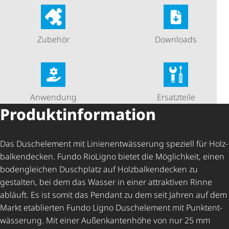
Zubehör
Downloads
Anwendung
Ersatzteile
Produkt­in­for­ma­tion
Das Duschelement mit Lini­en­ent­wäs­se­rung speziell für Holz­
bal­ken­de­cken. Fundo RioLigno bietet die Möglichkeit, einen
bodengleichen Duschplatz auf Holz­bal­ken­de­cken zu
gestalten, bei dem das Wasser in einer attraktiven Rinne
abläuft. Es ist somit das Pendant zu dem seit Jahren auf dem
Markt etablierten Fundo Ligno Duschelement mit Punkt­ent­
wäs­se­rung. Mit einer Außen­kan­ten­höhe von nur 25 mm