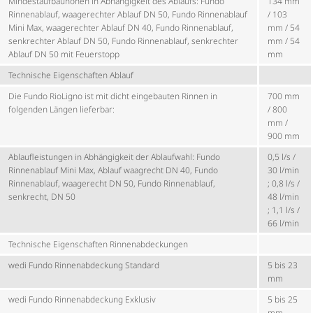
Mindest­auf­bau­höhen in Abhängigkeit des Ablaufs: Fundo
134 mm
Rinnenablauf, waagerechter Ablauf DN 50, Fundo Rinnenablauf
/ 103
Mini Max, waagerechter Ablauf DN 40, Fundo Rinnenablauf,
mm / 54
senkrechter Ablauf DN 50, Fundo Rinnenablauf, senkrechter
mm / 54
Ablauf DN 50 mit Feuerstopp
mm
Technische Eigenschaften Ablauf
Die Fundo RioLigno ist mit dicht eingebauten Rinnen in
700 mm
folgenden Längen lieferbar:
/ 800
mm /
900 mm
Ablauf­leis­tungen in Abhängigkeit der Ablaufwahl: Fundo
0,5 l/s /
Rinnenablauf Mini Max, Ablauf waagrecht DN 40, Fundo
30 l/min
Rinnenablauf, waagerecht DN 50, Fundo Rinnenablauf,
; 0,8 l/s /
senkrecht, DN 50
48 l/min
; 1,1 l/s /
66 l/min
Technische Eigenschaften Rinnen­ab­de­ckungen
wedi Fundo Rinnen­ab­de­ckung Standard
5 bis 23
mm
wedi Fundo Rinnen­ab­de­ckung Exklusiv
5 bis 25
mm