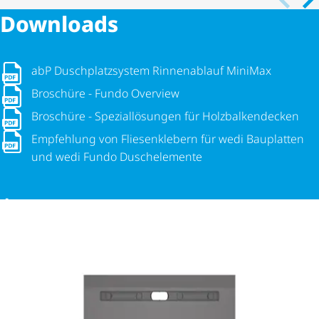
Downloads
abP Dusch­platz­system Rinnenablauf MiniMax
abP Dusch­platz­system Rinnenablauf MiniMax
Broschüre - Fundo Overview
Broschüre - Fundo Overview
Broschüre - Spezi­al­lö­sungen für Holz­bal­ken­de­cken
Broschüre - Spezi­al­lö­sungen für Holz­bal­ken­de­cken
Empfehlung von Fliesenklebern für wedi Bauplatten und w
Empfehlung von Fliesenklebern für wedi Bauplatten
und wedi Fundo Duschelemente
MEHR DOWNLOADS