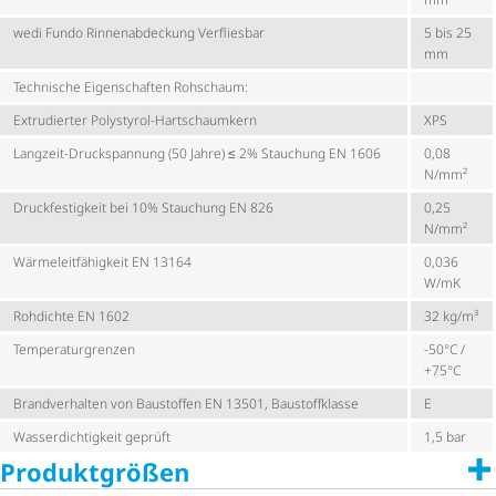
wedi Fundo Rinnen­ab­de­ckung Verfliesbar
5 bis 25
mm
Technische Eigenschaften Rohschaum:
Extrudierter Polystyrol-Hartschaumkern
XPS
Langzeit-Druckspannung (50 Jahre) ≤ 2% Stauchung EN 1606
0,08
N/mm²
Druck­fes­tig­keit bei 10% Stauchung EN 826
0,25
N/mm²
Wärme­leit­fä­hig­keit EN 13164
0,036
W/mK
Rohdichte EN 1602
32 kg/m³
Tempe­ra­tur­grenzen
-50°C /
+75°C
Brandverhalten von Baustoffen EN 13501, Baustoffklasse
E
Wasser­dich­tig­keit geprüft
1,5 bar
Produktgrößen