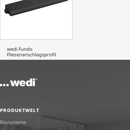
wedi Fundo
Fliesenanschlagsprofil
Zur Startseite
PRODUKTWELT
Bausysteme