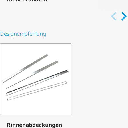
Desi­gn­emp­feh­lung
Rinnen­ab­de­ckungen