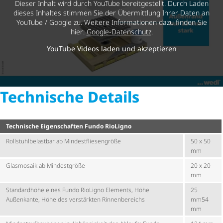
Dieser Inhalt wird durch YouTube bereitgestellt. Durch Laden
dieses Inhaltes stimmen Sie der Übermittlung Ihrer Daten an
YouTube / Google zu. Weitere Informationen dazu finden Sie
hier:
Google-Datenschutz
.
YouTube Videos laden und akzeptieren
Technische Details
Technische Eigenschaften Fundo RioLigno
Roll­stuhl­be­lastbar ab Mindest­flie­sen­größe
50 x 50
mm
Glasmosaik ab Mindestgröße
20 x 20
mm
Standardhöhe eines Fundo RioLigno Elements, Höhe
25
Außenkante, Höhe des verstärkten Rinnenbereichs
mm54
mm