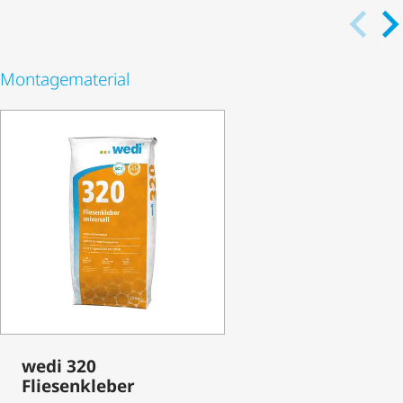
Monta­ge­ma­te­rial
wedi 320
Fliesenkleber