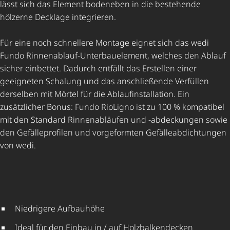
lässt sich das Element bodeneben in die bestehende
hölzerne Decklage integrieren.
Für eine noch schnellere Montage eignet sich das wedi
Fundo Rinnenablauf-Unter­bau­ele­ment, welches den Ablauf
sicher einbettet. Dadurch entfällt das Erstellen einer
geeigneten Schalung und das anschließende Verfüllen
derselben mit Mörtel für die Ablauf­instal­la­tion. Ein
zusätzlicher Bonus: Fundo RioLigno ist zu 100 % kompatibel
mit den Standard Rinnenabläufen und -abdeckungen sowie
den Gefälle­pro­filen und vorgeformten Gefäl­le­ab­dich­tungen
von wedi.
Niedrigere Aufbauhöhe
Ideal für den Einbau in / auf Holz­bal­ken­de­cken