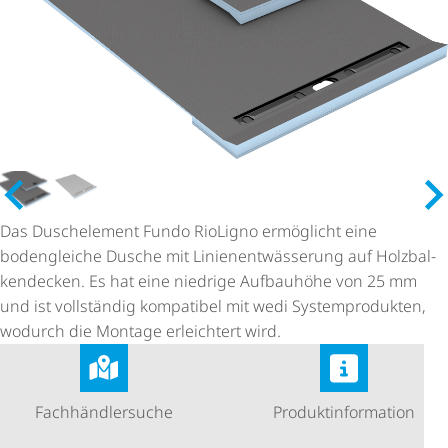
Das Duschelement Fundo RioLigno ermöglicht eine
bodengleiche Dusche mit Lini­en­ent­wäs­se­rung auf Holz­bal­
ken­de­cken. Es hat eine niedrige Aufbauhöhe von 25 mm
und ist vollständig kompatibel mit wedi System­pro­dukten,
wodurch die Montage erleichtert wird.
Fach­händ­ler­suche
Produkt­in­for­ma­tion