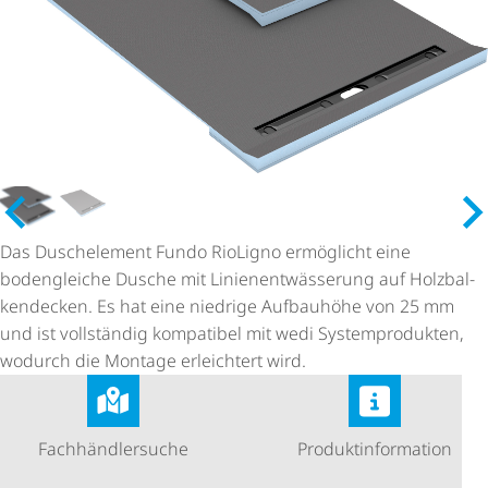
Das Duschelement Fundo RioLigno ermöglicht eine
bodengleiche Dusche mit Lini­en­ent­wäs­se­rung auf Holz­bal­
ken­de­cken. Es hat eine niedrige Aufbauhöhe von 25 mm
und ist vollständig kompatibel mit wedi System­pro­dukten,
wodurch die Montage erleichtert wird.
Fach­händ­ler­suche
Produkt­in­for­ma­tion