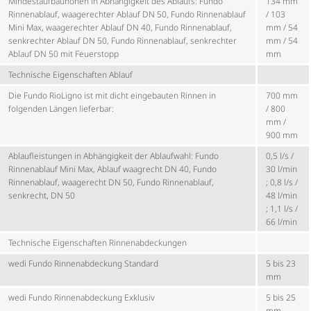
Mindest­auf­bau­höhen in Abhängigkeit des Ablaufs: Fundo
134 mm
Rinnenablauf, waagerechter Ablauf DN 50, Fundo Rinnenablauf
/ 103
Mini Max, waagerechter Ablauf DN 40, Fundo Rinnenablauf,
mm / 54
senkrechter Ablauf DN 50, Fundo Rinnenablauf, senkrechter
mm / 54
Ablauf DN 50 mit Feuerstopp
mm
Technische Eigenschaften Ablauf
Die Fundo RioLigno ist mit dicht eingebauten Rinnen in
700 mm
folgenden Längen lieferbar:
/ 800
mm /
900 mm
Ablauf­leis­tungen in Abhängigkeit der Ablaufwahl: Fundo
0,5 l/s /
Rinnenablauf Mini Max, Ablauf waagrecht DN 40, Fundo
30 l/min
Rinnenablauf, waagerecht DN 50, Fundo Rinnenablauf,
; 0,8 l/s /
senkrecht, DN 50
48 l/min
; 1,1 l/s /
66 l/min
Technische Eigenschaften Rinnen­ab­de­ckungen
wedi Fundo Rinnen­ab­de­ckung Standard
5 bis 23
mm
wedi Fundo Rinnen­ab­de­ckung Exklusiv
5 bis 25
mm