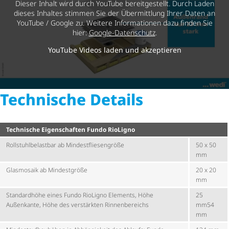
Dieser Inhalt wird durch YouTube bereitgestellt. Durch Laden
dieses Inhaltes stimmen Sie der Übermittlung Ihrer Daten an
YouTube / Google zu. Weitere Informationen dazu finden Sie
hier:
Google-Datenschutz
.
YouTube Videos laden und akzeptieren
Technische Details
Technische Eigenschaften Fundo RioLigno
Roll­stuhl­be­lastbar ab Mindest­flie­sen­größe
50 x 50
mm
Glasmosaik ab Mindestgröße
20 x 20
mm
Standardhöhe eines Fundo RioLigno Elements, Höhe
25
Außenkante, Höhe des verstärkten Rinnenbereichs
mm54
mm