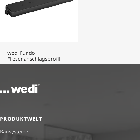
wedi Fundo
Fliesenanschlagsprofil
Zur Startseite
PRODUKTWELT
Bausysteme