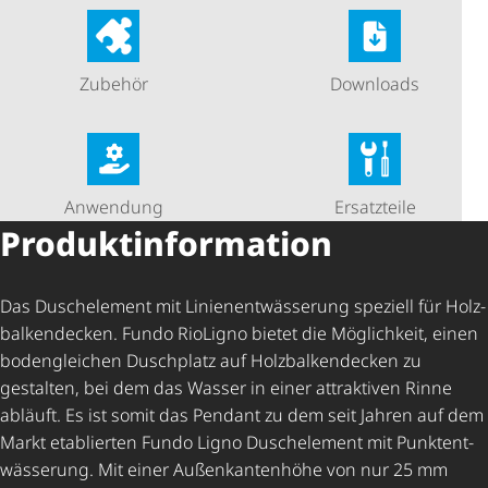
Zubehör
Downloads
Anwendung
Ersatzteile
Produkt­in­for­ma­tion
Das Duschelement mit Lini­en­ent­wäs­se­rung speziell für Holz­
bal­ken­de­cken. Fundo RioLigno bietet die Möglichkeit, einen
bodengleichen Duschplatz auf Holz­bal­ken­de­cken zu
gestalten, bei dem das Wasser in einer attraktiven Rinne
abläuft. Es ist somit das Pendant zu dem seit Jahren auf dem
Markt etablierten Fundo Ligno Duschelement mit Punkt­ent­
wäs­se­rung. Mit einer Außen­kan­ten­höhe von nur 25 mm