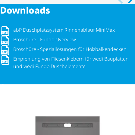
Downloads
abP Dusch­platz­system Rinnenablauf MiniMax
abP Dusch­platz­system Rinnenablauf MiniMax
Broschüre - Fundo Overview
Broschüre - Fundo Overview
Broschüre - Spezi­al­lö­sungen für Holz­bal­ken­de­cken
Broschüre - Spezi­al­lö­sungen für Holz­bal­ken­de­cken
Empfehlung von Fliesenklebern für wedi Bauplatten und w
Empfehlung von Fliesenklebern für wedi Bauplatten
und wedi Fundo Duschelemente
MEHR DOWNLOADS