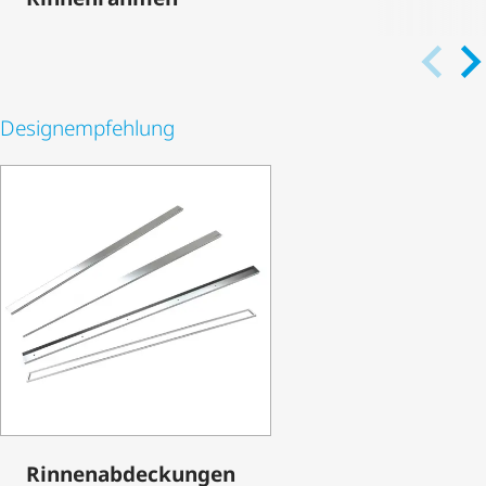
Desi­gn­emp­feh­lung
Rinnen­ab­de­ckungen