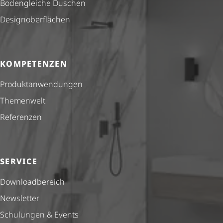
Bodengleiche Duschen
Design­ober­flä­chen
KOMPETENZEN
Produkt­anwendungen
Themenwelt
Referenzen
SERVICE
Down­load­be­reich
Newsletter
Schulungen & Events