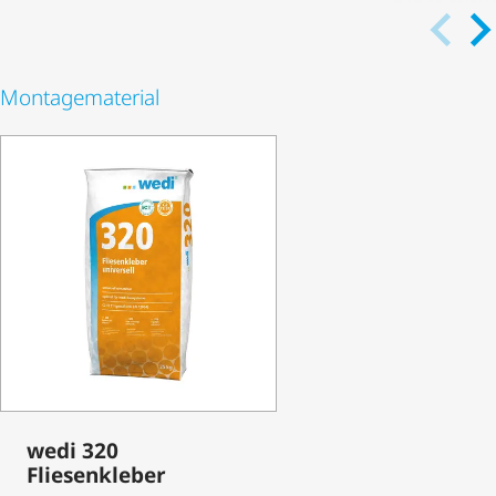
Monta­ge­ma­te­rial
wedi 320
Fliesenkleber