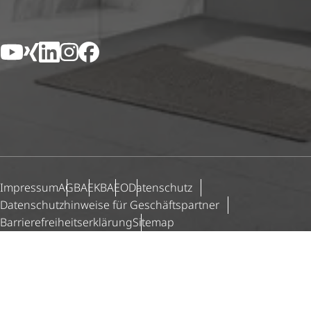
YouTube
Xing
LinkedIn
Instagram
Facebook
Impressum
AGB
AEKB
AEO
Datenschutz
Daten­schutz­hin­weise für Geschäfts­partner
Barri­e­re­frei­heits­er­klä­rung
Sitemap