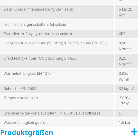
wedi Fundo Rinnen­ab­de­ckung Verfliesbar
5 bis 25
mm
Technische Eigenschaften Rohschaum:
Extrudierter Polystyrol-Hartschaumkern
XPS
Langzeit-Druckspannung (50 Jahre) ≤ 2% Stauchung EN 1606
0,08
N/mm²
Druck­fes­tig­keit bei 10% Stauchung EN 826
0,25
N/mm²
Wärme­leit­fä­hig­keit EN 13164
0,036
W/mK
Rohdichte EN 1602
32 kg/m³
Tempe­ra­tur­grenzen
-50°C /
+75°C
Brandverhalten von Baustoffen EN 13501, Baustoffklasse
E
Wasser­dich­tig­keit geprüft
1,5 bar
Produktgrößen