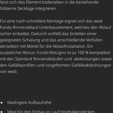
lässt sich das Element bodeneben in die bestehende
hölzerne Decklage integrieren.
Für eine noch schnellere Montage eignet sich das wedi
Fundo Rinnenablauf-Unter­bau­ele­ment, welches den Ablauf
sicher einbettet. Dadurch entfällt das Erstellen einer
geeigneten Schalung und das anschließende Verfüllen
derselben mit Mörtel für die Ablauf­instal­la­tion. Ein
zusätzlicher Bonus: Fundo RioLigno ist zu 100 % kompatibel
mit den Standard Rinnenabläufen und -abdeckungen sowie
den Gefälle­pro­filen und vorgeformten Gefäl­le­ab­dich­tungen
von wedi.
Niedrigere Aufbauhöhe
Ideal für den Einbau in / auf Holz­bal­ken­de­cken