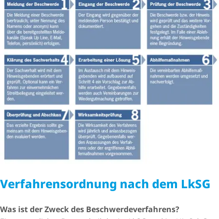
Verfah­rens­ord­nung nach dem LkSG
Was ist der Zweck des Beschwer­de­ver­fah­rens?