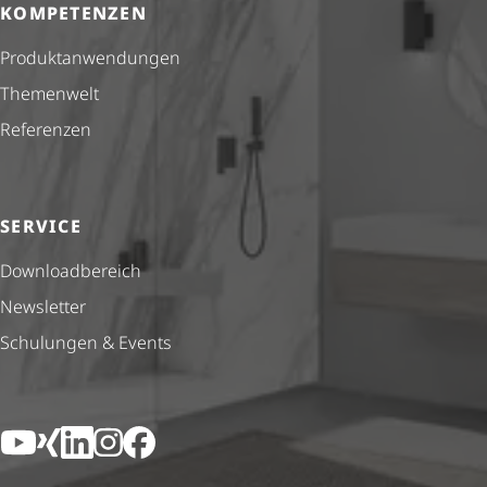
KOMPETENZEN
Produkt­anwendungen
Themenwelt
Referenzen
SERVICE
Down­load­be­reich
Newsletter
Schulungen & Events
YouTube
Xing
LinkedIn
Instagram
Facebook