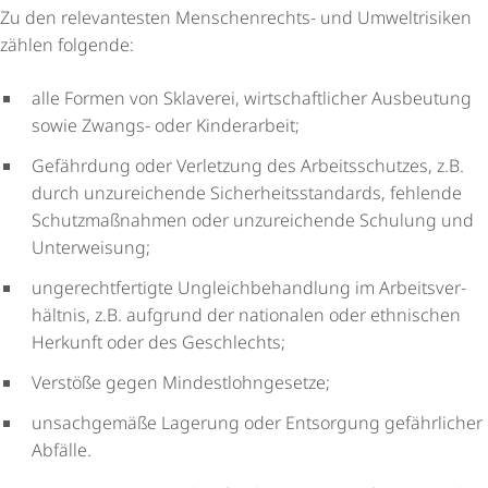
Zu den relevantesten Menschenrechts- und Umweltrisiken
zählen folgende:
alle Formen von Sklaverei, wirt­schaft­li­cher Ausbeutung
sowie Zwangs- oder Kinderarbeit;
Gefährdung oder Verletzung des Arbeits­schutzes, z.B.
durch unzureichende Sicher­heits­stan­dards, fehlende
Schutz­maß­nahmen oder unzureichende Schulung und
Unterweisung;
unge­recht­fer­tigte Ungleich­be­hand­lung im Arbeits­ver­
hältnis, z.B. aufgrund der nationalen oder ethnischen
Herkunft oder des Geschlechts;
Verstöße gegen Mindest­lohn­ge­setze;
unsachgemäße Lagerung oder Entsorgung gefährlicher
Abfälle.