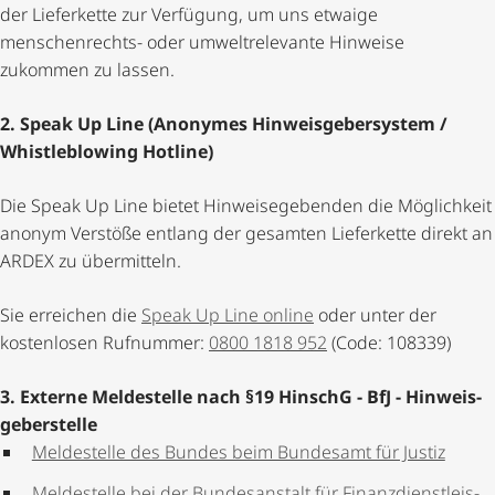
der Lieferkette zur Verfügung, um uns etwaige
menschenrechts- oder umwelt­re­le­vante Hinweise
zukommen zu lassen.
2. Speak Up Line (Anonymes Hinweis­ge­ber­system /
Whistleblowing Hotline)
Die Speak Up Line bietet Hinwei­se­ge­benden die Möglichkeit
anonym Verstöße entlang der gesamten Lieferkette direkt an
ARDEX zu übermitteln.
Sie erreichen die
Speak Up Line online
oder unter der
kostenlosen Rufnummer:
0800 1818 952
(Code: 108339)
3. Externe Meldestelle nach §19 HinschG - BfJ - Hinweis­
ge­ber­stelle
Meldestelle des Bundes beim Bundesamt für Justiz
Meldestelle bei der Bundesanstalt für Finanz­dienst­leis­