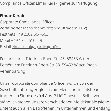
Compliance Officer, Elmar Kerak, gerne zur Verfügung:
Elmar Kerak
Corporate Compliance Officer
Zertifizierter Menschen­rechts­be­auf­tragter (TÜV)
Festnetz
+49 2302 664-663
Mobil
+49 172 4610649
E-Mail
elmar.kerak(at)ardex(dot)de
Postanschrift: Friedrich-Ebert-Str. 45, 58453 Witten
Persönlich: Friedrich-Ebert-Str. 58, 59453 Witten (nach
Vereinbarung)
Unser Corporate Compliance Officer wurde von der
Geschäfts­füh­rung zugleich zum Menschen­rechts­be­auf­
tragten im Sinne des § 4 Abs. 3 LkSG bestellt. Selbst­ver­
ständ­lich stehen unsere verschiedenen Meldekanäle (siehe
unten) auch allen Betroffenen im Unternehmen und entlang