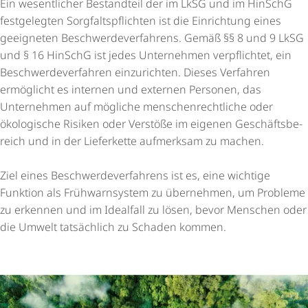
Ein wesentlicher Bestandteil der im LkSG und im HinSchG
festgelegten Sorg­falts­pflichten ist die Einrichtung eines
geeigneten Beschwer­de­ver­fah­rens. Gemäß §§ 8 und 9 LkSG
und § 16 HinSchG ist jedes Unternehmen verpflichtet, ein
Beschwer­de­ver­fahren einzurichten. Dieses Verfahren
ermöglicht es internen und externen Personen, das
Unternehmen auf mögliche menschen­recht­liche oder
ökologische Risiken oder Verstöße im eigenen Geschäfts­be­
reich und in der Lieferkette aufmerksam zu machen.
Ziel eines Beschwer­de­ver­fah­rens ist es, eine wichtige
Funktion als Frühwarnsystem zu übernehmen, um Probleme
zu erkennen und im Idealfall zu lösen, bevor Menschen oder
die Umwelt tatsächlich zu Schaden kommen.