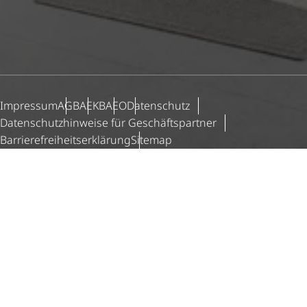
Impressum
AGB
AEKB
AEO
Datenschutz
Daten­schutz­hin­weise für Geschäfts­partner
Barri­e­re­frei­heits­er­klä­rung
Sitemap