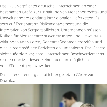
Das LkSG verpflichtet deutsche Unternehmen ab einer
bestimmten Größe zur Einhaltung von Menschenrechts- und
Umwelt­stan­dards entlang ihrer globalen Lieferketten. Es
setzt auf Transparenz, Risi­ko­ma­nage­ment und die
Integration von Sorg­falts­pflichten. Unternehmen müssen
Risiken für Menschen­rechts­ver­let­zungen und Umwelt­aus­
wir­kungen analysieren, Gegenmaßnahmen ergreifen und
dies in regelmäßigen Berichten dokumentieren. Das Gesetz
sieht außerdem vor, dass Unternehmen Beschwer­de­me­cha­
nismen und Meldewege einrichten, um möglichen
Verstößen entge­gen­zu­wirken.
Das Liefer­ket­ten­sorg­falts­pflich­ten­ge­setz in Gänze zum
Download