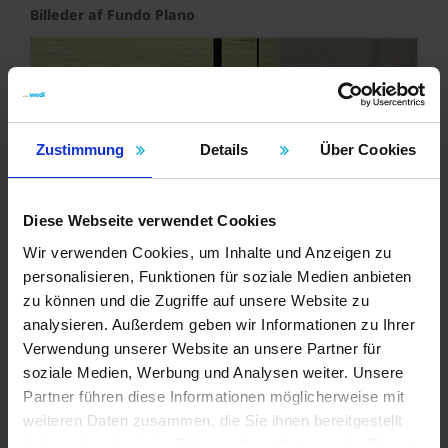
Billeder af Fundo Plano
Zustimmung
Details
Über Cookies
Diese Webseite verwendet Cookies
Wir verwenden Cookies, um Inhalte und Anzeigen zu
personalisieren, Funktionen für soziale Medien anbieten
zu können und die Zugriffe auf unsere Website zu
analysieren. Außerdem geben wir Informationen zu Ihrer
Verwendung unserer Website an unsere Partner für
Hurtigt overblik
soziale Medien, Werbung und Analysen weiter. Unsere
Partner führen diese Informationen möglicherweise mit
Brochure - Din partner til vådrums løsninger
weiteren Daten zusammen, die Sie ihnen bereitgestellt
1.09 MB
haben oder die sie im Rahmen Ihrer Nutzung der Dienste