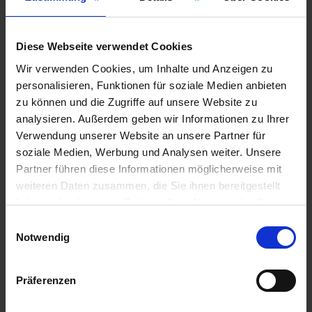
To the cookie settings
Diese Webseite verwendet Cookies
Wir verwenden Cookies, um Inhalte und Anzeigen zu
personalisieren, Funktionen für soziale Medien anbieten
Downloads
zu können und die Zugriffe auf unsere Website zu
analysieren. Außerdem geben wir Informationen zu Ihrer
Certifikat ISO 9001
0.32 MB)
Verwendung unserer Website an unsere Partner für
soziale Medien, Werbung und Analysen weiter. Unsere
Stier til bæredygtighed
Partner führen diese Informationen möglicherweise mit
1.64 MB
weiteren Daten zusammen, die Sie ihnen bereitgestellt
haben oder die sie im Rahmen Ihrer Nutzung der Dienste
gesammelt haben.
Einwilligungsauswahl
Impressum
Datenschutz
Notwendig
Präferenzen