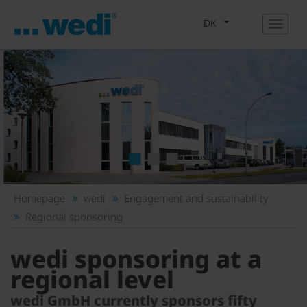
DK
1
2
3
Homepage
wedi
Engagement and sustainability
Regional sponsoring
wedi sponsoring at a
regional level
wedi GmbH currently sponsors fifty