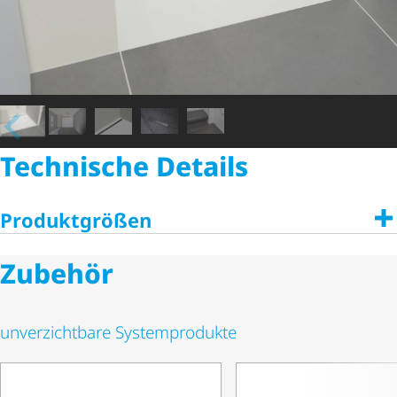
Technische Details
Produktgrößen
Zubehör
unverzichtbare Systemprodukte