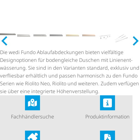
Die wedi Fundo Ablauf­ab­de­ckungen bieten vielfältige
Designoptionen für bodengleiche Duschen mit Lini­en­ent­
wäs­se­rung. Sie sind in den Varianten standard, exklusiv und
verfliesbar erhältlich und passen harmonisch zu den Fundo
Serien wie Riolito Neo, Riolito und weiteren. Zudem verfügen
sie über eine integrierte Höhen­ver­stel­lung.
Fach­händ­ler­suche
Produkt­in­for­ma­tion