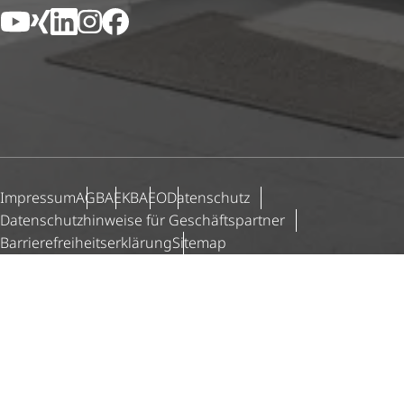
YouTube
Xing
LinkedIn
Instagram
Facebook
Impressum
AGB
AEKB
AEO
Datenschutz
Daten­schutz­hin­weise für Geschäfts­partner
Barri­e­re­frei­heits­er­klä­rung
Sitemap