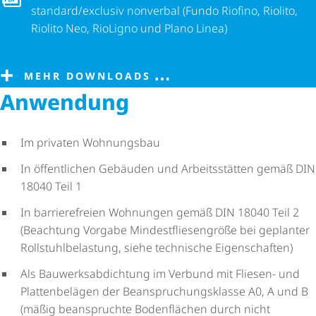
standard/exclusiv nonverbal (Fundo Riofino, Riolito,
Riolito Neo, RioLigno und Plano Linea)
MEHR DOWNLOADS
Anwendung
Im privaten Wohnungsbau
In öffentlichen Gebäuden und Arbeitsstätten gemäß DIN
18040 Teil 1
In barrierefreien Wohnungen gemäß DIN 18040 Teil 2
(Beachtung Vorgabe Mindest­flie­sen­größe bei geplanter
Roll­stuhl­be­las­tung, siehe technische Eigenschaften)
Als Bauwerks­ab­dich­tung im Verbund mit Fliesen- und
Plattenbelägen der Bean­spru­chungs­klasse A0, A und B
(mäßig beanspruchte Bodenflächen durch nicht