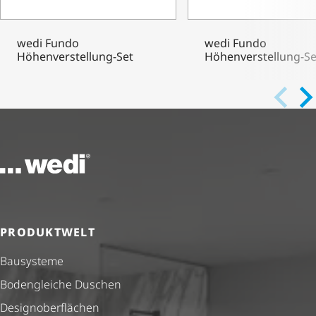
wedi Fundo
wedi Fundo
Höhenverstellung-Set
Höhenverstellung-Se
Zur Startseite
PRODUKTWELT
Bausysteme
Bodengleiche Duschen
Design­ober­flä­chen