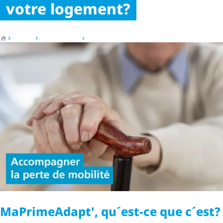
votre logement?
Vers la page d'accueil
Service
MaPrimeAdapt
MaPrimeAdapt pour les particuliers
MaPrimeAdapt', qu´est-ce que c´est?