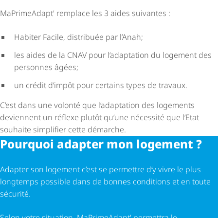
MaPrimeAdapt' remplace les 3 aides suivantes :
Habiter Facile, distribuée par l’Anah;
les aides de la CNAV pour l’adaptation du logement des
personnes âgées;
un crédit d’impôt pour certains types de travaux.
C’est dans une volonté que l’adaptation des logements
deviennent un réflexe plutôt qu’une nécessité que l’Etat
souhaite simplifier cette démarche.
Pourquoi adapter mon logement ?
Adapter son logement c’est se permettre d’y vivre le plus
longtemps possible dans de bonnes conditions et en toute
sécurité.
Selon votre situation, MaPrimeAdapt' permettra le