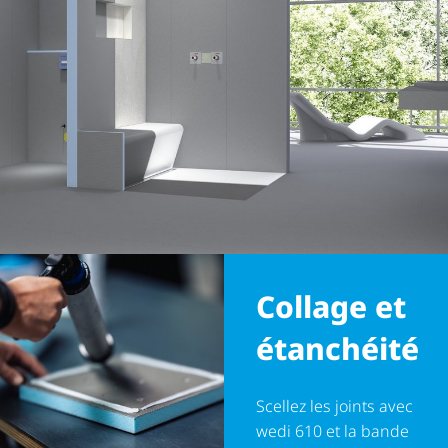
Collage et
étanchéité
Scellez les joints avec
Découpe sur mesure
wedi 610 et la bande