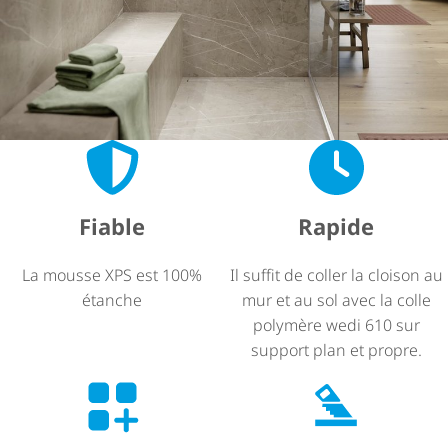
Fiable
Rapide
La mousse XPS est 100%
Il suffit de coller la cloison au
Habillage mural
étanche
mur et au sol avec la colle
polymère wedi 610 sur
support plan et propre.
Carrelez ou créez des surfaces continues sans joints
avec wedi Top Wall.