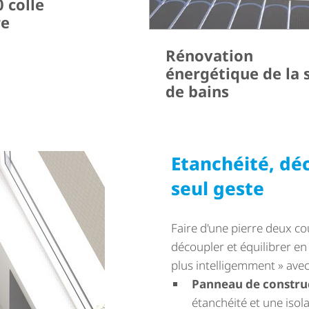
 colle
re
Rénovation
énergétique de la s
de bains
Etanchéité, déc
seul geste
Faire d'une pierre deux co
découpler et équilibrer en 
plus intelligemment » avec
Panneau de construc
étanchéité et une isol