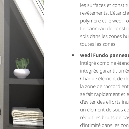
les surfaces et consti
revêtements. L'étanchéi
polymère et le wedi T
Le panneau de constru
sols dans les zones hu
toutes les zones.
wedi Fundo panneau
intégré combine étanc
intégrée garantit un é
Chaque élément de douc
la zone de raccord ent
se fait rapidement et 
d'éviter des efforts i
un élément de sous co
réduit les bruits de pa
d'intimité dans les zo