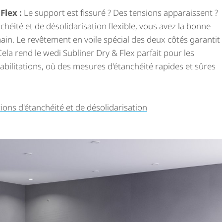
Flex :
Le support est fissuré ? Des tensions apparaissent ?
héité et de déso­li­da­ri­sa­tion flexible, vous avez la bonne
ain. Le revêtement en voile spécial des deux côtés garantit
ela rend le wedi Subliner Dry & Flex parfait pour les
­bi­li­ta­tions, où des mesures d'étanchéité rapides et sûres
ons d'étanchéité et de déso­li­da­ri­sa­tion