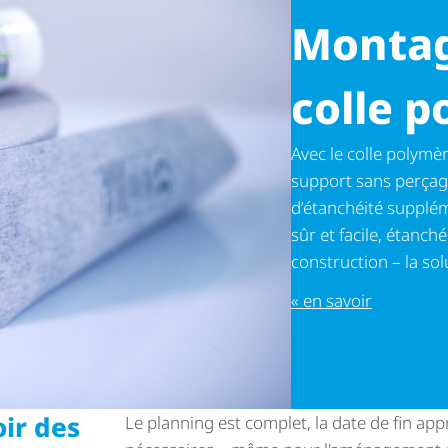
Montag
colle 
Avec le colle polymè
support sans perçag
d’étanchéité supplé­
sûr et facile, étanc
construction – la sol
« en savoir
oir des
Le planning est complet, la date de fin ap