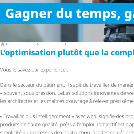
Gagner du temps, g
Vers la page d'accueil
Compétences
Nos univers
Travaillez plus intelligemment
L’optimisation plutôt que la comp
Vous le savez par expérience :
Dans le secteur du bâtiment, il s'agit de travailler de manièr
– souvent sous pression. LeLes solutions innovantes de wed
les architectes et les maîtres d’ouvrage à relever précisémen
« Travailler plus intelligemment » avec wedi signifie des pr
produits de haute qualité, prêts à l’emploi. L’objectif est d
simplicité au processus de construction. droites en pério