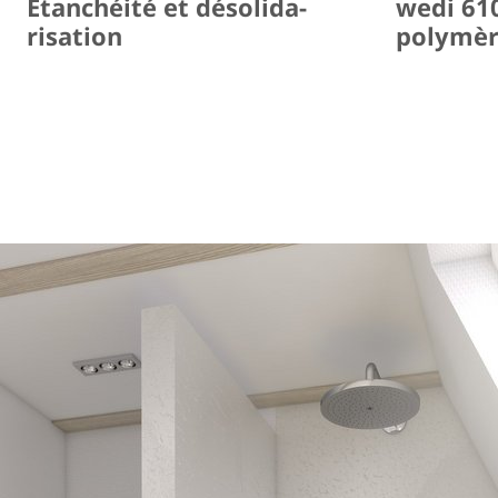
Étanchéité et déso­li­da­
wedi 610
ri­sa­tion
polymè