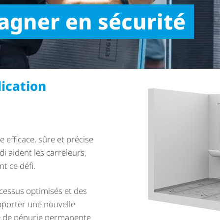
agner en sécurité
lication
e efficace, sûre et précise
i aident les carreleurs,
t ce défi.
ocessus optimisés et des
’apporter une nouvelle
de de pénurie permanente