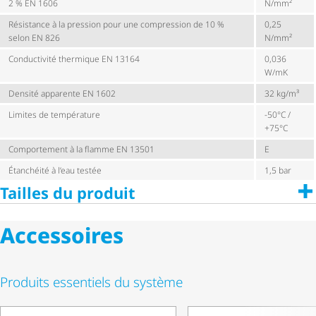
2 % EN 1606
N/mm²
Résistance à la pression pour une compression de 10 %
0,25
selon EN 826
N/mm²
Conductivité thermique EN 13164
0,036
W/mK
Densité apparente EN 1602
32 kg/m³
Limites de température
-50°C /
+75°C
Comportement à la flamme EN 13501
E
Étanchéité à l’eau testée
1,5 bar
Tailles du produit
Accessoires
Produits essentiels du système