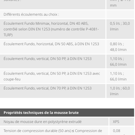
mm
Différents écoulements au choix :
Écoulement Fundo Minimax, horizontal, DN 40 ABS,
0,5 l/s ; 30,0
contrôlé selon DIN EN 1253 (numéro de contrôle P-4081-
l/min
TLRP)
Écoulement Fundo, horizontal, DN 50 ABS, à DIN EN 1253
0,80 l/s ;
48,0 l/min
Écoulement Fundo, vertical, DN 50 PP, à DIN EN 1253
1,10 l/s ;
66,0 l/min
Écoulement Fundo, vertical, DN 50 PP, à DIN EN 1253 avec
1,10 l/s ;
coupe-feu
66,0 l/min
Écoulement Fundo, vertical, DN 70 PP, à DIN EN 1253
1,0 l/s ; 60,0
l/min
Propriétés techniques de la mousse brute
Noyau de mousse dure en polystyrène extrudé
XPS
Tension de compression durable (50 ans) ≤ Compression de
0,08