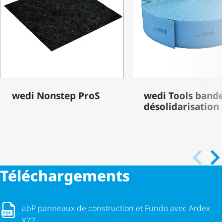
wedi Nonstep ProS
wedi Tools band
déso­li­da­ri­sa­tion
Télé­char­ge­ments
abP panneaux de construction et Fundo avec Ardex X77
abP panneaux de construction et Fundo avec Ardex
X77