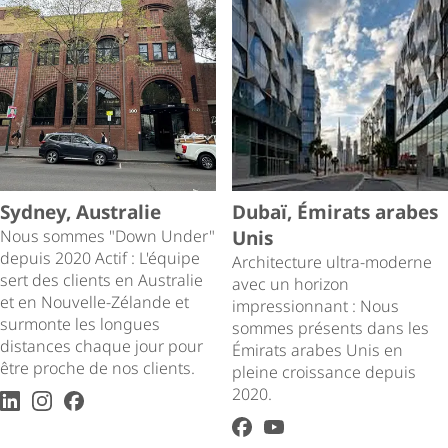
Sydney, Australie
Dubaï, Émirats arabes
Nous sommes "Down Under"
Unis
depuis 2020 Actif : L'équipe
Architecture ultra-moderne
sert des clients en Australie
avec un horizon
et en Nouvelle-Zélande et
impressionnant : Nous
surmonte les longues
sommes présents dans les
distances chaque jour pour
Émirats arabes Unis en
être proche de nos clients.
pleine croissance depuis
2020.
LinkedIn
Instagram
facebook
facebook
youtube