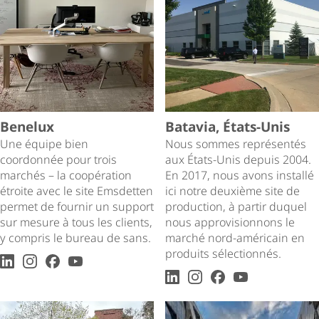
Benelux
Batavia, États-Unis
Une équipe bien
Nous sommes représentés
coordonnée pour trois
aux États-Unis depuis 2004.
marchés – la coopération
En 2017, nous avons installé
étroite avec le site Emsdetten
ici notre deuxième site de
permet de fournir un support
production, à partir duquel
sur mesure à tous les clients,
nous appro­vi­sion­nons le
y compris le bureau de sans.
marché nord-américain en
produits sélectionnés.
LinkedIn
Instagram
facebook
youtube
LinkedIn
Instagram
facebook
youtube