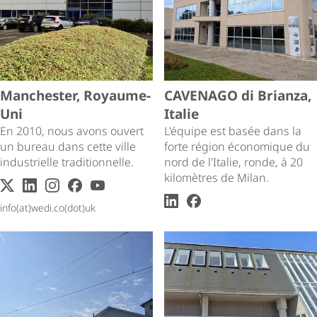
Manchester, Royaume-
CAVENAGO di Brianza,
Uni
Italie
En 2010, nous avons ouvert
L'équipe est basée dans la
un bureau dans cette ville
forte région économique du
industrielle traditionnelle.
nord de l'Italie, ronde, à 20
kilomètres de Milan.
X
LinkedIn
Instagram
facebook
youtube
LinkedIn
facebook
info(at)wedi.co(dot)uk