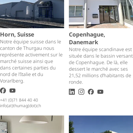
Horn, Suisse
Copenhague,
Notre équipe suisse dans le
Danemark
canton de Thurgau nous
Notre équipe scandinave est
représente activement sur le
située dans le bassin versant
marché suisse ainsi que
de Copenhague. De là, elle
dans certaines parties du
dessert le marché avec ses
nord de l’Italie et du
21,52 millions d’habitants de
Vorarlberg.
ronde.
facebook
youtube
LinkedIn
Instagram
facebook
youtube
+41 (0)71 844 40 40
info(at)thumag(dot)ch