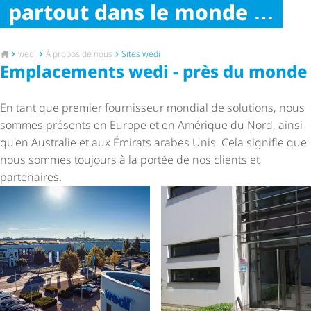
partout dans le monde
Vers la page d'accueil
wedi
À propos de nous
Sites wedi
Emplacements wedi - près du monde
En tant que premier fournisseur mondial de solutions, nous
sommes présents en Europe et en Amérique du Nord, ainsi
qu'en Australie et aux Émirats arabes Unis. Cela signifie que
nous sommes toujours à la portée de nos clients et
partenaires.