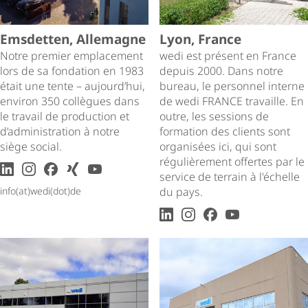
Emsdetten, Allemagne
Lyon, France
Notre premier emplacement
wedi est présent en France
lors de sa fondation en 1983
depuis 2000. Dans notre
était une tente – aujourd’hui,
bureau, le personnel interne
environ 350 collègues dans
de wedi FRANCE travaille. En
le travail de production et
outre, les sessions de
d’administration à notre
formation des clients sont
siège social.
organisées ici, qui sont
régulièrement offertes par le
LinkedIn
Instagram
facebook
xing
youtube
service de terrain à l'échelle
info(at)wedi(dot)de
du pays.
LinkedIn
Instagram
facebook
youtube