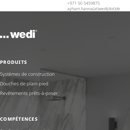
+971 50 5459875
ayham.hanna(at)wedi(dot)de
Vers la page d'accueil
PRODUITS
Systèmes de construction
Douches de plain-pied
Revêtements prêts-à-poser
COMPÉTENCES