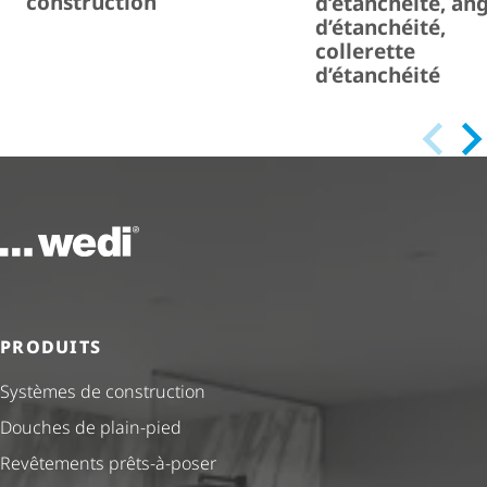
construction
d’étanchéité, an
d’étanchéité,
collerette
d’étanchéité
Vers la page d'accueil
PRODUITS
Systèmes de construction
Douches de plain-pied
Revêtements prêts-à-poser