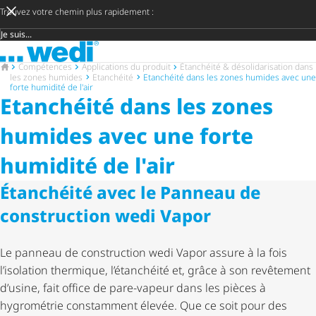
Trouvez votre chemin plus rapidement :
Groupe cible
Vers la page d'accueil
Vers la page d'accueil
Compétences
Applications du produit
Étanchéité & déso­li­da­ri­sa­tion dans
les zones humides
Etanchéité
Etanchéité dans les zones humides avec une
forte humidité de l'air
Etanchéité dans les zones
humides avec une forte
humidité de l'air
Étanchéité avec le Panneau de
construction wedi Vapor
Le panneau de construction wedi Vapor assure à la fois
l’isolation thermique, l’étanchéité et, grâce à son revêtement
d’usine, fait office de pare-vapeur dans les pièces à
hygrométrie constamment élevée. Que ce soit pour des