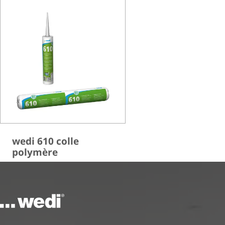
wedi 610 colle
polymère
Vers la page d'accueil