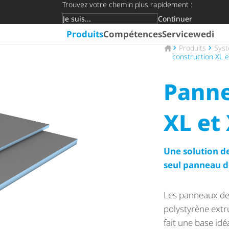
Trouvez votre chemin plus rapidement :
Continuer
Groupe cible
Produits
Compétences
Service
wedi
Vers la page d'accue
Produits
Syst
construction XL e
Panne
XL et
Une solution d
seul panneau d
Les panneaux de
polystyrène extr
fait une base idé