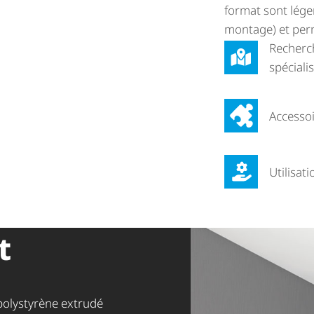
format sont légers
montage) et perm
Recherc
spéciali
Accesso
Utilisati
t
polystyrène extrudé