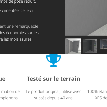
temps de pose réduit.
 cimentée, celle-ci
tent une remarquable
 des économies sur les
re les moisissures.
ue
Testé sur le terrain
ormation de
100% étanc
Le produit original, utilisé avec
ampignons.
XPS de
succès depuis 40 ans