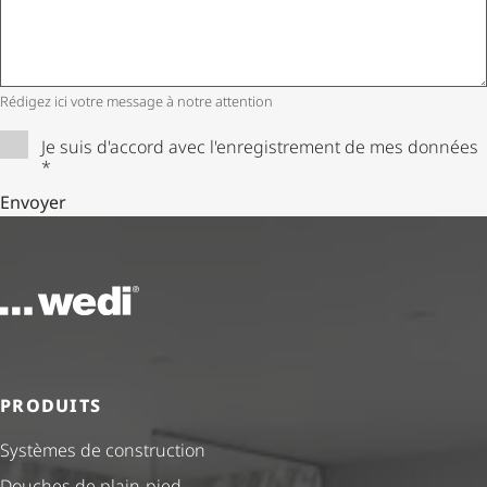
Rédigez ici votre message à notre attention
Je suis d'accord avec l'enregistrement de mes données
*
Envoyer
Vers la page d'accueil
PRODUITS
Systèmes de construction
Douches de plain-pied