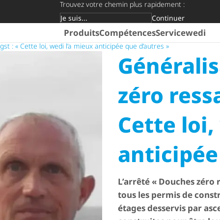
Trouvez votre chemin plus rapidement :
Continuer
Groupe cible
Produits
Compétences
Service
wedi
 : « Cette loi, wedi l’a mieux anticipée que d’autres »
Géné­ra­li
zéro ress
Cette loi,
anticipée
L’arrêté « Douches zéro 
tous les permis de const
étages desservis par asc