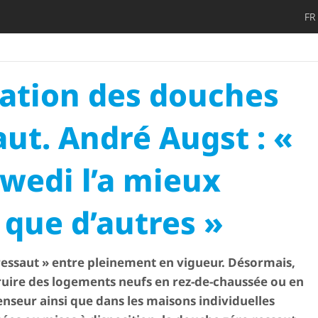
FR
Décidez pl
Ouvri
­sa­tion des douches
aut. André Augst : «
 wedi l’a mieux
 que d’autres »
ressaut » entre pleinement en vigueur. Désormais,
ruire des logements neufs en rez-de-chaussée ou en
enseur ainsi que dans les maisons individuelles