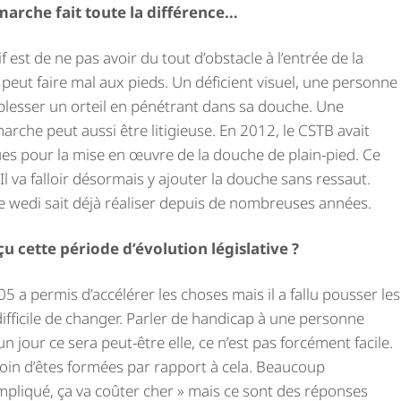
marche fait toute la différence…
if est de ne pas avoir du tout d’obstacle à l’entrée de la
eut faire mal aux pieds. Un déficient visuel, une personne
blesser un orteil en pénétrant dans sa douche. Une
marche peut aussi être litigieuse. En 2012, le CSTB avait
ues pour la mise en œuvre de la douche de plain-pied. Ce
 Il va falloir désormais y ajouter la douche sans ressaut.
e wedi sait déjà réaliser depuis de nombreuses années.
cette période d’évolution législative ?
05 a permis d’accélérer les choses mais il a fallu pousser les
 difficile de changer. Parler de handicap à une personne
un jour ce sera peut-être elle, ce n’est pas forcément facile.
soin d’êtes formées par rapport à cela. Beaucoup
mpliqué, ça va coûter cher » mais ce sont des réponses