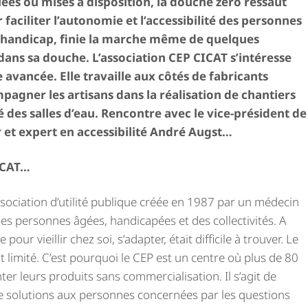
uées ou mises à disposition, la douche zéro ressaut
 faciliter l’autonomie et l’accessibilité des personnes
e handicap, finie la marche même de quelques
dans sa douche. L’association CEP CICAT s’intéresse
avancée. Elle travaille aux côtés de fabricants
gner les artisans dans la réalisation de chantiers
té des salles d’eau. Rencontre avec le vice-président de
r et expert en accessibilité André Augst…
ICAT…
sociation d’utilité publique créée en 1987 par un médecin
es personnes âgées, handicapées et des collectivités. A
our vieillir chez soi, s’adapter, était difficile à trouver. Le
limité. C’est pourquoi le CEP est un centre où plus de 80
r leurs produits sans commer­cia­li­sa­tion. Il s’agit de
 solutions aux personnes concernées par les questions