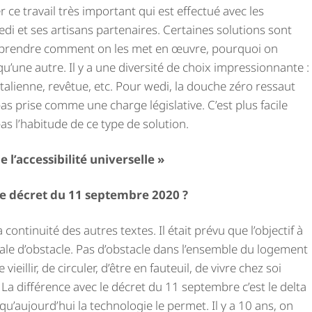
er ce travail très important qui est effectué avec les
i et ses artisans partenaires. Certaines solutions sont
omprendre comment on les met en œuvre, pourquoi on
u’une autre. Il y a une diversité de choix impres­sion­nante :
italienne, revêtue, etc. Pour wedi, la douche zéro ressaut
pas prise comme une charge législative. C’est plus facile
as l’habitude de ce type de solution.
e l’accessibilité universelle »
e décret du 11 septembre 2020 ?
 continuité des autres textes. Il était prévu que l’objectif à
otale d’obstacle. Pas d’obstacle dans l’ensemble du logement
eillir, de circuler, d’être en fauteuil, de vivre chez soi
 La différence avec le décret du 11 septembre c’est le delta
 qu’aujourd’hui la technologie le permet. Il y a 10 ans, on