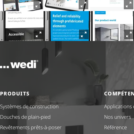
Vers la page d'accueil
PRODUITS
COMPÉTE
Systèmes de construction
Applications
Douches de plain-pied
Nos univers
Revêtements prêts-à-poser
Référence