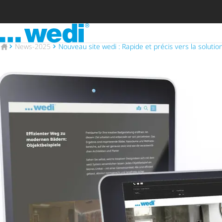
Vers la page d'accueil
Vers la page d'accueil
News-2025
Nouveau site wedi : Rapide et précis vers la solutio