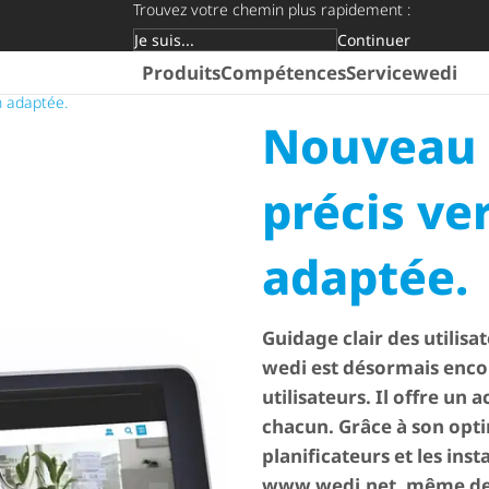
Trouvez votre chemin plus rapidement :
Continuer
Groupe cible
Produits
Compétences
Service
wedi
n adaptée.
Nouveau s
précis ver
adaptée.
Guidage clair des utilisat
wedi est désormais enco
utilisateurs. Il offre un
chacun. Grâce à son opti
planificateurs et les ins
www.wedi.net, même depu