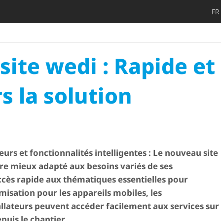
FR
Décidez pl
Ouvri
ite wedi : Rapide et
s la solution
eurs et fonc­tion­na­lités intelligentes : Le nouveau site
re mieux adapté aux besoins variés de ses
 accès rapide aux thématiques essentielles pour
misation pour les appareils mobiles, les
tallateurs peuvent accéder facilement aux services sur
is le chantier.