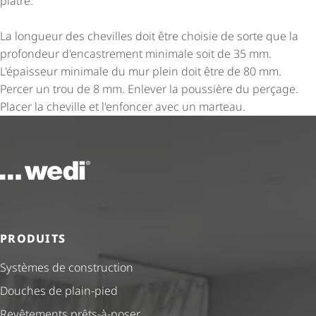
plâtre.
La longueur des chevilles doit être choisie de sorte que la
profondeur d'encastrement minimale soit de 35 mm.
L'épaisseur minimale du mur plein doit être de 80 mm.
Percer un trou de 8 mm. Enlever la poussière du perçage.
Placer la cheville et l'enfoncer avec un marteau.
Vers la page d'accueil
PRODUITS
Systèmes de construction
Douches de plain-pied
Revêtements prêts-à-poser