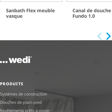
Sanbath Flex meuble
Canal de douche
vasque
Fundo 1.0
Vers la page d'accueil
PRODUITS
Systèmes de construction
Douches de plain-pied
Revêtements prêts-à-poser