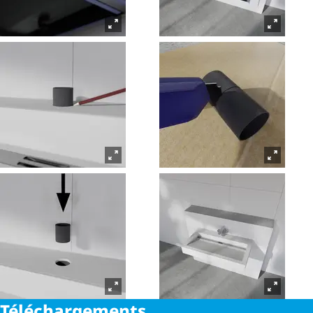
Télé­char­ge­ments