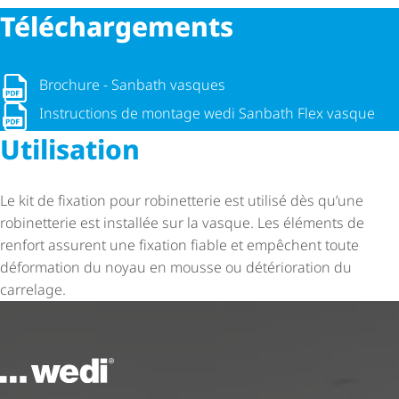
Télé­char­ge­ments
Brochure - Sanbath vasques
Brochure - Sanbath vasques
Instructions de montage wedi Sanbath Flex vasque
Instructions de montage wedi Sanbath Flex vasque
Utilisation
Le kit de fixation pour robinetterie est utilisé dès qu’une
robinetterie est installée sur la vasque. Les éléments de
renfort assurent une fixation fiable et empêchent toute
déformation du noyau en mousse ou détérioration du
carrelage.
Vers la page d'accueil