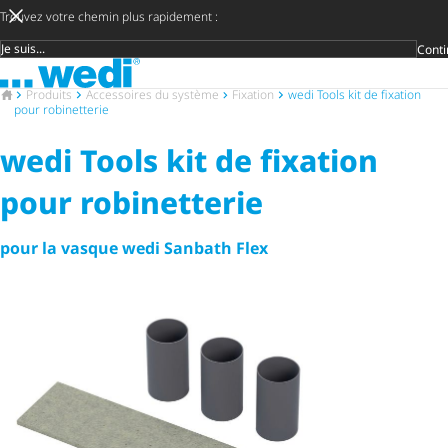
Trouvez votre chemin plus rapidement :
Conti
Groupe cible
Vers la page d'accueil
Décidez pl
Ouvri
Vers la page d'accueil
Produits
Accessoires du système
Fixation
wedi Tools kit de fixation
pour robinetterie
wedi Tools kit de fixation
pour robinetterie
pour la vasque wedi Sanbath Flex