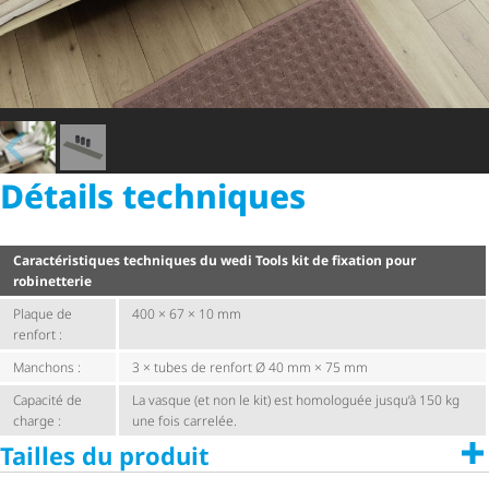
Détails techniques
Carac­té­ris­tiques techniques du wedi Tools kit de fixation pour
robinetterie
Plaque de
400 × 67 × 10 mm
renfort :
Manchons :
3 × tubes de renfort Ø 40 mm × 75 mm
Capacité de
La vasque (et non le kit) est homologuée jusqu’à 150 kg
charge :
une fois carrelée.
Tailles du produit