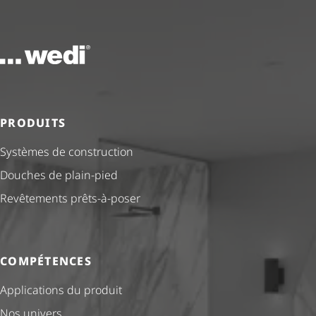
Vers la page d'accueil
PRODUITS
Systèmes de construction
Douches de plain-pied
Revêtements prêts-à-poser
COMPÉTENCES
Applications du produit
Nos univers