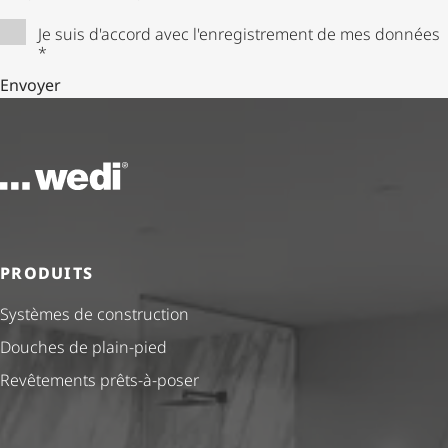
Je suis d'accord avec l'enregistrement de mes données
*
Envoyer
Vers la page d'accueil
PRODUITS
Systèmes de construction
Douches de plain-pied
Revêtements prêts-à-poser