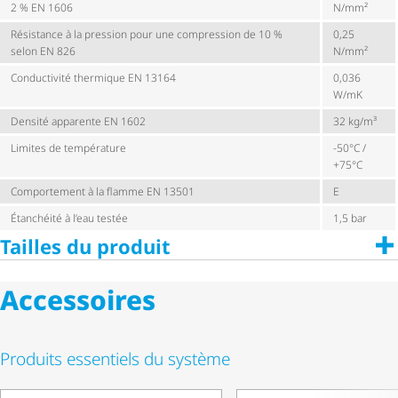
2 % EN 1606
N/mm²
Résistance à la pression pour une compression de 10 %
0,25
selon EN 826
N/mm²
Conductivité thermique EN 13164
0,036
W/mK
Densité apparente EN 1602
32 kg/m³
Limites de température
-50°C /
+75°C
Comportement à la flamme EN 13501
E
Étanchéité à l’eau testée
1,5 bar
Tailles du produit
Accessoires
Produits essentiels du système