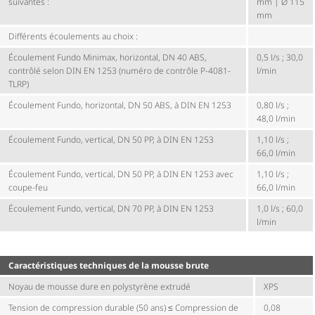
suivantes :
mm | Ø 115
mm
Différents écoulements au choix :
Écoulement Fundo Minimax, horizontal, DN 40 ABS,
0,5 l/s ; 30,0
contrôlé selon DIN EN 1253 (numéro de contrôle P-4081-
l/min
TLRP)
Écoulement Fundo, horizontal, DN 50 ABS, à DIN EN 1253
0,80 l/s ;
48,0 l/min
Écoulement Fundo, vertical, DN 50 PP, à DIN EN 1253
1,10 l/s ;
66,0 l/min
Écoulement Fundo, vertical, DN 50 PP, à DIN EN 1253 avec
1,10 l/s ;
coupe-feu
66,0 l/min
Écoulement Fundo, vertical, DN 70 PP, à DIN EN 1253
1,0 l/s ; 60,0
l/min
Carac­té­ris­tiques techniques de la mousse brute
Noyau de mousse dure en polystyrène extrudé
XPS
Tension de compression durable (50 ans) ≤ Compression de
0,08