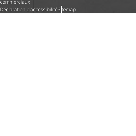
commerciaux
Déclaration d'ac­ces­si­bi­lité
Sitemap