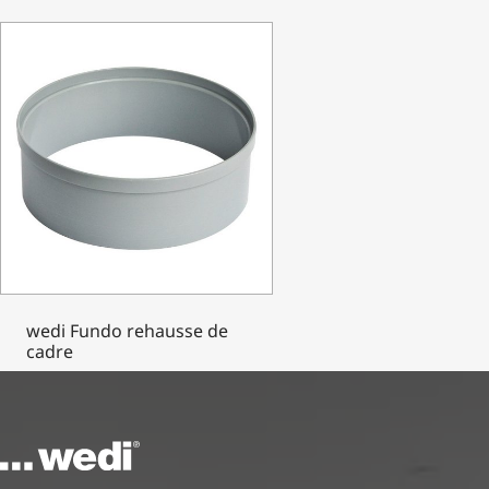
wedi Fundo rehausse de
cadre
Vers la page d'accueil