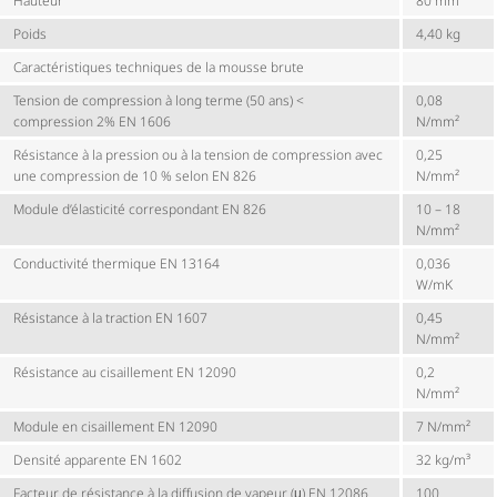
Hauteur
80 mm
Poids
4,40 kg
Carac­té­ris­tiques techniques de la mousse brute
Tension de compression à long terme (50 ans) <
0,08
compression 2% EN 1606
N/mm²
Résistance à la pression ou à la tension de compression avec
0,25
une compression de 10 % selon EN 826
N/mm²
Module d’élasticité correspondant EN 826
10 – 18
N/mm²
Conductivité thermique EN 13164
0,036
W/mK
Résistance à la traction EN 1607
0,45
N/mm²
Résistance au cisaillement EN 12090
0,2
N/mm²
Module en cisaillement EN 12090
7 N/mm²
Densité apparente EN 1602
32 kg/m³
Facteur de résistance à la diffusion de vapeur (μ) EN 12086
100