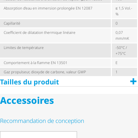
Absorption d’eau en immersion prolongée EN 12087
≤ 1,5 Vol.-
%
Capillarité
0
Coefficient de dilatation thermique linéaire
0,07
mm/mK
Limites de température
-50°C /
+75°C
Comportement à la flamme EN 13501
E
Gaz propulseur, dioxyde de carbone, valeur GWP
1
Tailles du produit
Accessoires
Recommandation de conception