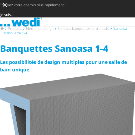
Trouvez votre chemin plus rapidement :
Groupe cible
Vers la page d'accueil
Vers la page d'accueil
Produits
Éléments design
Sanoasa banquettes et transats
Sanoasa
banquette 1-4
Banquettes Sanoasa 1-4
Les possibilités de design multiples pour une salle de
bain unique.