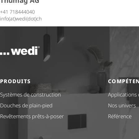
Thumag AG
+41 718444040
info(at)wedi(dot)ch
Vers la page d'accueil
PRODUITS
COMPÉTE
Systèmes de construction
Applications
Douches de plain-pied
Nos univers
Revêtements prêts-à-poser
Référence