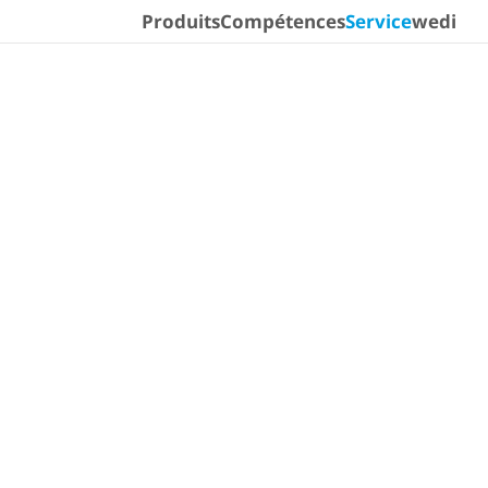
Trouvez votre chemin plus rapidement :
Produits
Compétences
Service
wedi
Continuer
Groupe cible