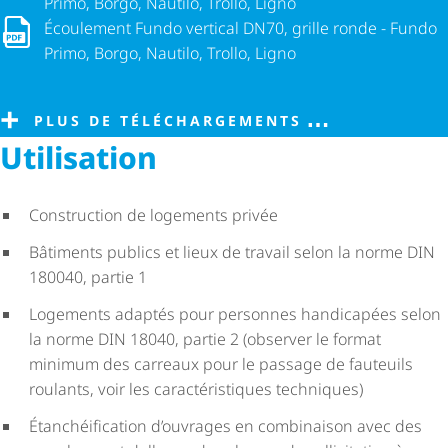
Primo, Borgo, Nautilo, Trollo, Ligno
Écoulement Fundo vertical DN70, grille ronde - Fundo Primo, B
Écoulement Fundo vertical DN70, grille ronde - Fundo
Primo, Borgo, Nautilo, Trollo, Ligno
PLUS DE TÉLÉCHARGEMENTS
Utilisation
Construction de logements privée
Bâtiments publics et lieux de travail selon la norme DIN
180040, partie 1
Logements adaptés pour personnes handicapées selon
la norme DIN 18040, partie 2 (observer le format
minimum des carreaux pour le passage de fauteuils
roulants, voir les carac­té­ris­tiques techniques)
Étan­chéi­fi­ca­tion d’ouvrages en combinaison avec des