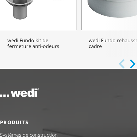
wedi Fundo kit de
wedi Fundo rehauss
fermeture anti-odeurs
cadre
Vers la page d'accueil
PRODUITS
Systèmes de construction